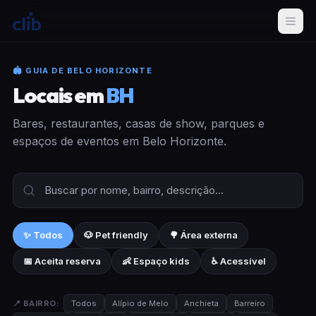
🏟 GUIA DE BELO HORIZONTE
Locais em
BH
Bares, restaurantes, casas de show, parques e
espaços de eventos em Belo Horizonte.
✨ Todos
🐶 Pet friendly
🌳 Área externa
📅 Aceita reserva
👶 Espaço kids
♿ Acessível
📍 BAIRRO:
Todos
Alípio de Melo
Anchieta
Barreiro