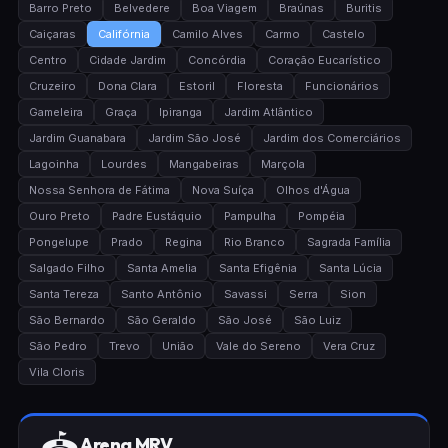
Barro Preto
Belvedere
Boa Viagem
Braúnas
Buritis
Caiçaras
Califórnia
Camilo Alves
Carmo
Castelo
Centro
Cidade Jardim
Concórdia
Coração Eucarístico
Cruzeiro
Dona Clara
Estoril
Floresta
Funcionários
Gameleira
Graça
Ipiranga
Jardim Atlântico
Jardim Guanabara
Jardim São José
Jardim dos Comerciários
Lagoinha
Lourdes
Mangabeiras
Marçola
Nossa Senhora de Fátima
Nova Suíça
Olhos d'Água
Ouro Preto
Padre Eustáquio
Pampulha
Pompéia
Pongelupe
Prado
Regina
Rio Branco
Sagrada Família
Salgado Filho
Santa Amelia
Santa Efigênia
Santa Lúcia
Santa Tereza
Santo Antônio
Savassi
Serra
Sion
São Bernardo
São Geraldo
São José
São Luiz
São Pedro
Trevo
União
Vale do Sereno
Vera Cruz
Vila Cloris
Arena MRV