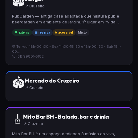
🏟
📍 Cruzeiro
PubGarden — antiga casa adaptada que mistura pub e
beergarden em ambiente de jardim. 1º lugar em "Vida
noturna em BH" pelo TripAdvisor por vários anos.
🌳 externa
📅 reserva
♿ acessível
Misto
⏰ Ter-qui 18h-00h30 • Sex 11h30-15h30 e 18h-00h30 • Sáb 15h-
00...
📞 (31) 99801-5182
🏟
Mercado do Cruzeiro
📍 Cruzeiro
🎸
Mito Bar BH - Balada, bar e drinks
📍 Cruzeiro
Mito Bar BH é um espaço dedicado à música ao vivo,