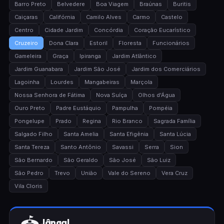
Barro Preto
Belvedere
Boa Viagem
Braúnas
Buritis
Caiçaras
Califórnia
Camilo Alves
Carmo
Castelo
Centro
Cidade Jardim
Concórdia
Coração Eucarístico
Cruzeiro
Dona Clara
Estoril
Floresta
Funcionários
Gameleira
Graça
Ipiranga
Jardim Atlântico
Jardim Guanabara
Jardim São José
Jardim dos Comerciários
Lagoinha
Lourdes
Mangabeiras
Marçola
Nossa Senhora de Fátima
Nova Suíça
Olhos d'Água
Ouro Preto
Padre Eustáquio
Pampulha
Pompéia
Pongelupe
Prado
Regina
Rio Branco
Sagrada Família
Salgado Filho
Santa Amelia
Santa Efigênia
Santa Lúcia
Santa Tereza
Santo Antônio
Savassi
Serra
Sion
São Bernardo
São Geraldo
São José
São Luiz
São Pedro
Trevo
União
Vale do Sereno
Vera Cruz
Vila Cloris
Jângal