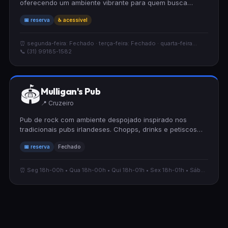
oferecendo um ambiente vibrante para quem busca
diversão e bons drinks. Com preços acessíveis e estrutura
📅 reserva
♿ acessível
preparada para cadeirantes, o estabelecimento acolhe
seus visitantes com apresentações musicais regulares.
Aceita reservas para proporcionar a melhor experiência.
⏰ segunda-feira: Fechado · terça-feira: Fechado · quarta-feira...
📞 (31) 99185-1582
🏟
Mulligan's Pub
📍 Cruzeiro
Pub de rock com ambiente despojado inspirado nos
tradicionais pubs irlandeses. Chopps, drinks e petiscos
com bandas cover e autorais ao vivo.
📅 reserva
Fechado
⏰ Seg 18h-00h • Qua 18h-00h • Qui 18h-01h • Sex 18h-01h • Sáb...