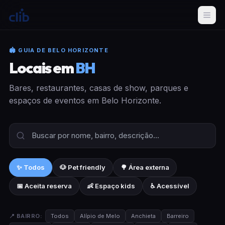
🏟 GUIA DE BELO HORIZONTE
Locais em
BH
Bares, restaurantes, casas de show, parques e
espaços de eventos em Belo Horizonte.
✨ Todos
🐶 Pet friendly
🌳 Área externa
📅 Aceita reserva
👶 Espaço kids
♿ Acessível
📍 BAIRRO:
Todos
Alípio de Melo
Anchieta
Barreiro