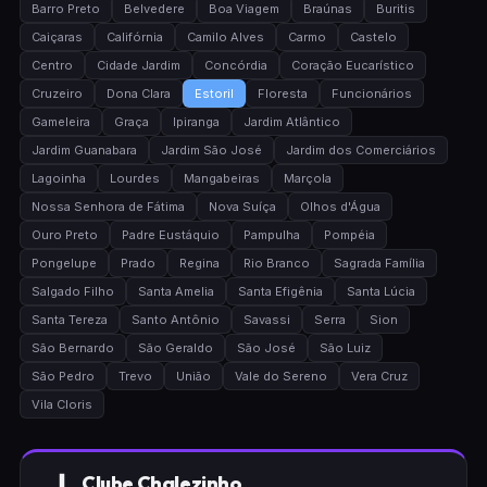
Barro Preto
Belvedere
Boa Viagem
Braúnas
Buritis
Caiçaras
Califórnia
Camilo Alves
Carmo
Castelo
Centro
Cidade Jardim
Concórdia
Coração Eucarístico
Cruzeiro
Dona Clara
Estoril
Floresta
Funcionários
Gameleira
Graça
Ipiranga
Jardim Atlântico
Jardim Guanabara
Jardim São José
Jardim dos Comerciários
Lagoinha
Lourdes
Mangabeiras
Marçola
Nossa Senhora de Fátima
Nova Suíça
Olhos d'Água
Ouro Preto
Padre Eustáquio
Pampulha
Pompéia
Pongelupe
Prado
Regina
Rio Branco
Sagrada Família
Salgado Filho
Santa Amelia
Santa Efigênia
Santa Lúcia
Santa Tereza
Santo Antônio
Savassi
Serra
Sion
São Bernardo
São Geraldo
São José
São Luiz
São Pedro
Trevo
União
Vale do Sereno
Vera Cruz
Vila Cloris
Clube Chalezinho