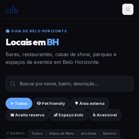
🏟 GUIA DE BELO HORIZONTE
Locais em
BH
Bares, restaurantes, casas de show, parques e
espaços de eventos em Belo Horizonte.
✨ Todos
🐶 Pet friendly
🌳 Área externa
📅 Aceita reserva
👶 Espaço kids
♿ Acessível
📍 BAIRRO:
Todos
Alípio de Melo
Anchieta
Barreiro