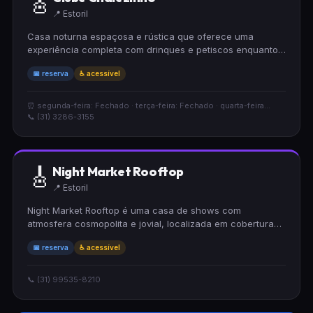
🎸
📍 Estoril
Casa noturna espaçosa e rústica que oferece uma
experiência completa com drinques e petiscos enquanto
você aprecia shows de música brasileira ao vivo. O
📅 reserva
♿ acessível
ambiente mantém um clima animado e acolhedor.
Acessível para cadeirantes e disponível para reservas.
⏰ segunda-feira: Fechado · terça-feira: Fechado · quarta-feira...
📞 (31) 3286-3155
🎸
Night Market Rooftop
📍 Estoril
Night Market Rooftop é uma casa de shows com
atmosfera cosmopolita e jovial, localizada em cobertura
ao ar livre. Oferece cervejas, drinques e petiscos
📅 reserva
♿ acessível
enquanto você aprecia música lounge ao vivo. Acessível
para cadeirantes e com possibilidade de reserva.
📞 (31) 99535-8210