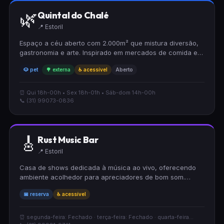
🌿
Quintal do Chalé
📍 Estoril
Espaço a céu aberto com 2.000m² que mistura diversão,
gastronomia e arte. Inspirado em mercados de comida e
arte de rua do mundo. Ambiente decorado com luzes e
🐶 pet
🌳 externa
♿ acessível
Aberto
rodeado de árvores, mobiliário reciclável.
⏰ Qui 18h-00h • Sex 18h-01h • Sáb-dom 14h-00h
📞 (31) 99073-0836
🎸
Rust Music Bar
📍 Estoril
Casa de shows dedicada à música ao vivo, oferecendo
ambiente acolhedor para apreciadores de bom som.
Possui acessibilidade para cadeirantes e aceita reservas,
📅 reserva
♿ acessível
facilitando o planejamento de suas visitas. Espaço ideal
para curtir apresentações musicais em clima
descontraído.
⏰ segunda-feira: Fechado · terça-feira: Fechado · quarta-feira...