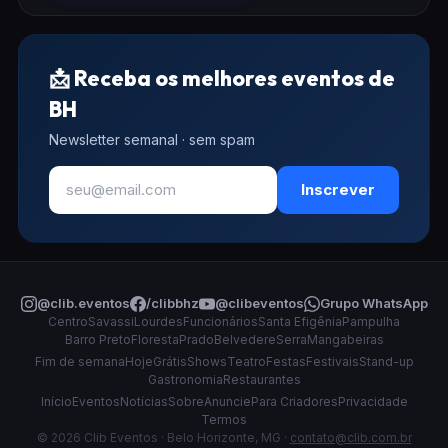
📩 Receba os melhores eventos de
BH
Newsletter semanal · sem spam
Inscrever
@clib.eventos
/clibbhz
@clibeventos
Grupo WhatsApp
Centro
Savassi
Lourdes
Funcionários
Santa Efigênia
Pampulha
Barro Preto
Floresta
Prado
Belvedere
Serra
Mangabeiras
Fim de semana
Hoje
Grátis
Shows
Teatro
Festas
Festivais
Stand-up
Gastronomia
Restaurantes
Início
Eventos
Notícias
Sobre
Anuncie
Para Criadores
Privacidade
Termos
© 2026 Clib Eventos · Belo Horizonte, MG ·
contato@clib.com.br