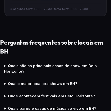
oferece ambiente adequado para crianças, acessibilidade
para cadeirantes e aceita reservas.
⏰ segunda-feira: 18:00 – 22:30 · terça-feira: 18:00 – 23:00 ·...
Perguntas frequentes sobre locais em
BH
Quais são as principais casas de show em Belo
Horizonte?
Qual o maior local pra shows em BH?
Onde acontecem festivais em Belo Horizonte?
Quais bares e casas de música ao vivo em BH?