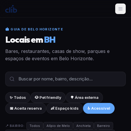
🏟 GUIA DE BELO HORIZONTE
Locais em
BH
Bares, restaurantes, casas de show, parques e
espaços de eventos em Belo Horizonte.
✨ Todos
🐶 Pet friendly
🌳 Área externa
📅 Aceita reserva
👶 Espaço kids
♿ Acessível
📍 BAIRRO:
Todos
Alípio de Melo
Anchieta
Barreiro