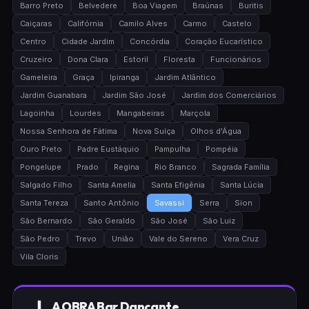
Barro Preto
Belvedere
Boa Viagem
Braúnas
Buritis
Caiçaras
Califórnia
Camilo Alves
Carmo
Castelo
Centro
Cidade Jardim
Concórdia
Coração Eucarístico
Cruzeiro
Dona Clara
Estoril
Floresta
Funcionários
Gameleira
Graça
Ipiranga
Jardim Atlântico
Jardim Guanabara
Jardim São José
Jardim dos Comerciários
Lagoinha
Lourdes
Mangabeiras
Marçola
Nossa Senhora de Fátima
Nova Suíça
Olhos d'Água
Ouro Preto
Padre Eustáquio
Pampulha
Pompéia
Pongelupe
Prado
Regina
Rio Branco
Sagrada Família
Salgado Filho
Santa Amelia
Santa Efigênia
Santa Lúcia
Santa Tereza
Santo Antônio
Savassi
Serra
Sion
São Bernardo
São Geraldo
São José
São Luiz
São Pedro
Trevo
União
Vale do Sereno
Vera Cruz
Vila Cloris
A OBRA Bar Dançante