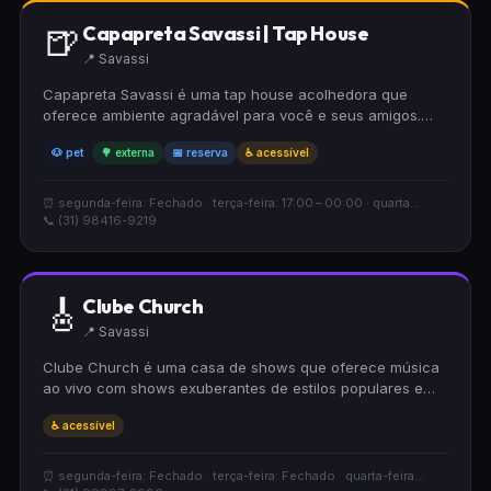
🍺
Capapreta Savassi | Tap House
📍 Savassi
Capapreta Savassi é uma tap house acolhedora que
oferece ambiente agradável para você e seus amigos.
Conta com área externa confortável, é totalmente
🐶 pet
🌳 externa
📅 reserva
♿ acessível
acessível para cadeirantes e recebe animais de
estimação. Ideal para encontros descontraídos, aceita
reservas e mantém preços moderados.
⏰ segunda-feira: Fechado · terça-feira: 17:00 – 00:00 · quarta...
📞 (31) 98416-9219
🎸
Clube Church
📍 Savassi
Clube Church é uma casa de shows que oferece música
ao vivo com shows exuberantes de estilos populares e
apresentações de DJs. O espaço é acessível para
♿ acessível
cadeirantes e oferece drinques criativos em um ambiente
estiloso com preço moderado.
⏰ segunda-feira: Fechado · terça-feira: Fechado · quarta-feira...