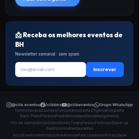
📩 Receba os melhores eventos de
BH
Newsletter semanal · sem spam
Inscrever
@clib.eventos
/clibbhz
@clibeventos
Grupo WhatsApp
Centro
Savassi
Lourdes
Funcionários
Santa Efigênia
Pampulha
Barro Preto
Floresta
Prado
Belvedere
Serra
Mangabeiras
Fim de semana
Hoje
Grátis
Shows
Teatro
Festas
Festivais
Stand-up
Gastronomia
Restaurantes
Início
Eventos
Notícias
Sobre
Anuncie
Para Criadores
Privacidade