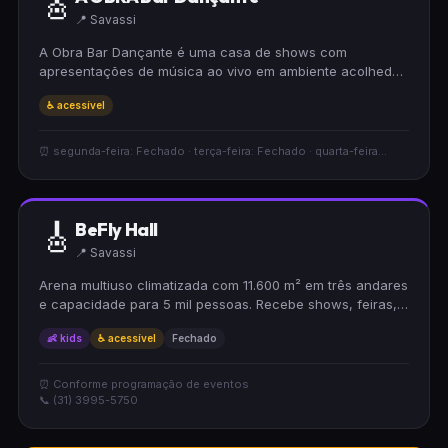
🎸
📍 Savassi
A Obra Bar Dançante é uma casa de shows com
apresentações de música ao vivo em ambiente acolhedor
e acessível para cadeirantes. O espaço oferece ótima
♿ acessível
experiência em preço moderado, sendo ideal para quem
busca diversão e bom atendimento. Perfeito para noites
animadas e encontros com amigos.
⏰ segunda-feira: Fechado · terça-feira: Fechado · quarta-feira...
🎸
BeFly Hall
📍 Savassi
Arena multiuso climatizada com 11.600 m² em três andares
e capacidade para 5 mil pessoas. Recebe shows, feiras,
palestras, eventos culturais, esportivos e empresariais.
👶 kids
♿ acessível
Fechado
Palco de 187 m² e vão livre de 52 metros.
⏰ Conforme programação de eventos
📞 (31) 3995-5750