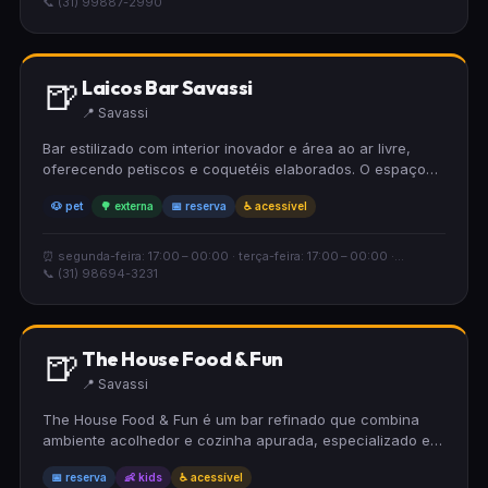
📞 (31) 99887-2990
🍺
Laicos Bar Savassi
📍 Savassi
Bar estilizado com interior inovador e área ao ar livre,
oferecendo petiscos e coquetéis elaborados. O espaço
acolhedor é pet friendly, acessível para cadeirantes e
🐶 pet
🌳 externa
📅 reserva
♿ acessível
aceita reservas, proporcionando conforto e conveniência
para todos os públicos.
⏰ segunda-feira: 17:00 – 00:00 · terça-feira: 17:00 – 00:00 ·...
📞 (31) 98694-3231
🍺
The House Food & Fun
📍 Savassi
The House Food & Fun é um bar refinado que combina
ambiente acolhedor e cozinha apurada, especializado em
hambúrgueres artesanais com diversas variedades. Seu
📅 reserva
👶 kids
♿ acessível
espaço convida com design fino, incluindo mezanino, e