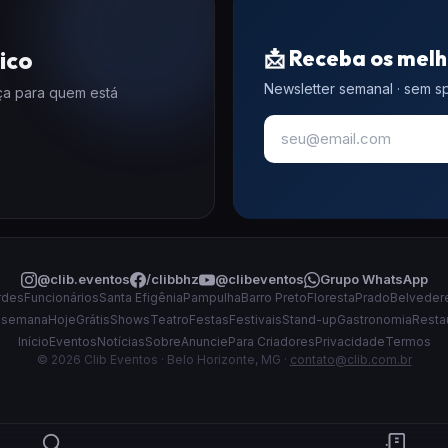
📩 Receba os melh
ico
Newsletter semanal · sem 
eça para quem está
@clib.eventos
/clibbhz
@clibeventos
Grupo WhatsApp
rdes
Funcionários
Santa Efigênia
Pampulha
Barro Preto
Floresta
Prado
Belveder
 semana
Hoje
Grátis
Shows
Teatro
Festas
Festivais
Stand-up
Gastronomia
Resta
Início
Eventos
Notícias
Sobre
Anuncie
Para Criadores
Privacidade
Termos
© 2026 Clib Eventos · Belo Horizonte, MG ·
contato@clib.com.br