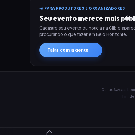
📣 PARA PRODUTORES E ORGANIZADORES
Seu evento merece mais públ
Cadastre seu evento ou notícia na Clib e apar
procurando o que fazer em Belo Horizonte.
Falar com a gente →
Centro
Savassi
Lou
Fim de