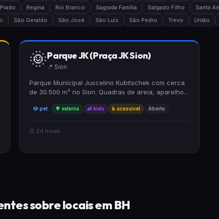
Prado
Regina
Rio Branco
Sagrada Família
Salgado Filho
Santa Am
o
São Geraldo
São José
São Luiz
São Pedro
Trevo
União
🌞
Parque JK (Praça JK Sion)
📍 Sion
Parque Municipal Juscelino Kubitschek com cerca
de 30.500 m² no Sion. Quadras de areia, aparelhos
de ginástica, área de caminhada, brinquedos e
🐶 pet
🌳 externa
👶 kids
♿ acessível
Aberto
espaço para eventos culturais. Sedia festivais
como Festa de São João, Carnarock, Arraiá de
Inverno, Festival Porto Blue Sound.
⏰ 24 horas
ntes sobre locais em BH