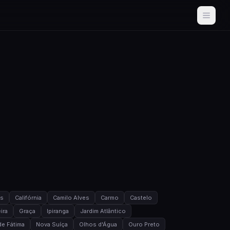
as
Califórnia
Camilo Alves
Carmo
Castelo
ira
Graça
Ipiranga
Jardim Atlântico
e Fátima
Nova Suíça
Olhos d'Água
Ouro Preto