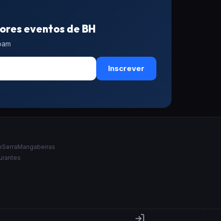
ores eventos de BH
spam
Inscrever
e
Serra
Mangabeiras
urantes