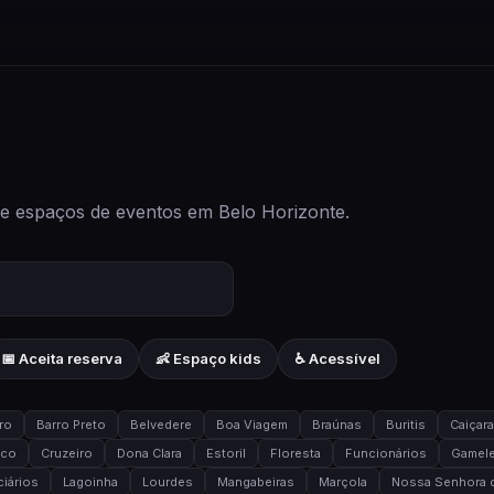
 e espaços de eventos em Belo Horizonte.
📅 Aceita reserva
👶 Espaço kids
♿ Acessível
ro
Barro Preto
Belvedere
Boa Viagem
Braúnas
Buritis
Caiçar
ico
Cruzeiro
Dona Clara
Estoril
Floresta
Funcionários
Gamele
iários
Lagoinha
Lourdes
Mangabeiras
Marçola
Nossa Senhora d