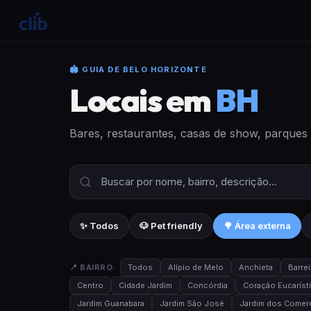
🏟 GUIA DE BELO HORIZONTE
Locais em
BH
Bares, restaurantes, casas de show, parques
✨ Todos
🐶 Pet friendly
🌳 Área externa
📍 BAIRRO:
Todos
Alípio de Melo
Anchieta
Barrei
Centro
Cidade Jardim
Concórdia
Coração Eucaríst
Jardim Guanabara
Jardim São José
Jardim dos Comerc