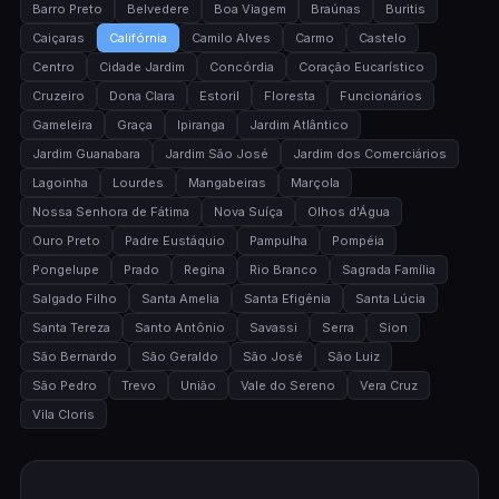
Barro Preto
Belvedere
Boa Viagem
Braúnas
Buritis
Caiçaras
Califórnia
Camilo Alves
Carmo
Castelo
Centro
Cidade Jardim
Concórdia
Coração Eucarístico
Cruzeiro
Dona Clara
Estoril
Floresta
Funcionários
Gameleira
Graça
Ipiranga
Jardim Atlântico
Jardim Guanabara
Jardim São José
Jardim dos Comerciários
Lagoinha
Lourdes
Mangabeiras
Marçola
Nossa Senhora de Fátima
Nova Suíça
Olhos d'Água
Ouro Preto
Padre Eustáquio
Pampulha
Pompéia
Pongelupe
Prado
Regina
Rio Branco
Sagrada Família
Salgado Filho
Santa Amelia
Santa Efigênia
Santa Lúcia
Santa Tereza
Santo Antônio
Savassi
Serra
Sion
São Bernardo
São Geraldo
São José
São Luiz
São Pedro
Trevo
União
Vale do Sereno
Vera Cruz
Vila Cloris