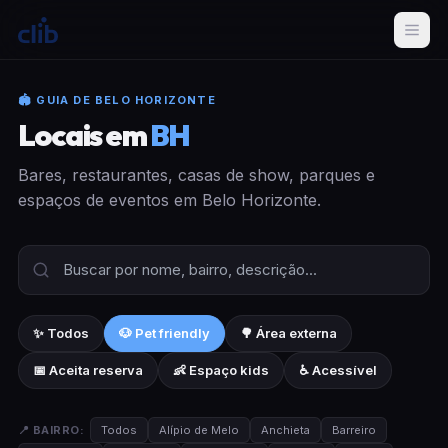
🏟 GUIA DE BELO HORIZONTE
Locais em
BH
Bares, restaurantes, casas de show, parques e
espaços de eventos em Belo Horizonte.
✨ Todos
🐶 Pet friendly
🌳 Área externa
📅 Aceita reserva
👶 Espaço kids
♿ Acessível
📍 BAIRRO:
Todos
Alípio de Melo
Anchieta
Barreiro