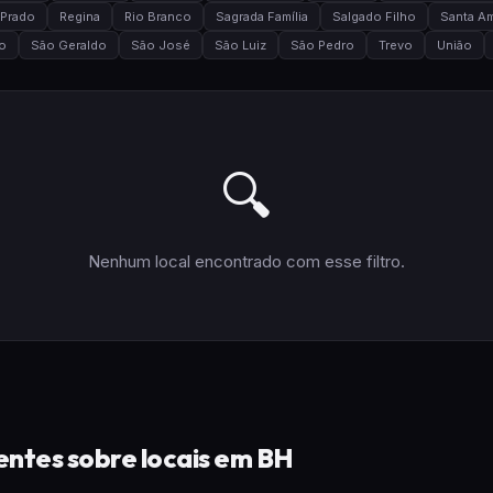
Prado
Regina
Rio Branco
Sagrada Família
Salgado Filho
Santa Am
o
São Geraldo
São José
São Luiz
São Pedro
Trevo
União
🔍
Nenhum local encontrado com esse filtro.
ntes sobre locais em BH