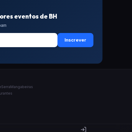
ores eventos de BH
spam
Inscrever
e
Serra
Mangabeiras
urantes