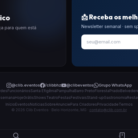
📩 Receba os melh
ico
Newsletter semanal · sem 
eça para quem está
@clib.eventos
/clibbhz
@clibeventos
Grupo WhatsApp
rdes
Funcionários
Santa Efigênia
Pampulha
Barro Preto
Floresta
Prado
Belveder
 semana
Hoje
Grátis
Shows
Teatro
Festas
Festivais
Stand-up
Gastronomia
Resta
Início
Eventos
Notícias
Sobre
Anuncie
Para Criadores
Privacidade
Termos
© 2026 Clib Eventos · Belo Horizonte, MG ·
contato@clib.com.br