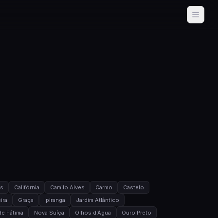
as
Califórnia
Camilo Alves
Carmo
Castelo
ira
Graça
Ipiranga
Jardim Atlântico
e Fátima
Nova Suíça
Olhos d'Água
Ouro Preto