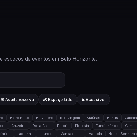
 e espaços de eventos em Belo Horizonte.
📅 Aceita reserva
👶 Espaço kids
♿ Acessível
ro
Barro Preto
Belvedere
Boa Viagem
Braúnas
Buritis
Caiçar
ico
Cruzeiro
Dona Clara
Estoril
Floresta
Funcionários
Gamele
iários
Lagoinha
Lourdes
Mangabeiras
Marçola
Nossa Senhora d