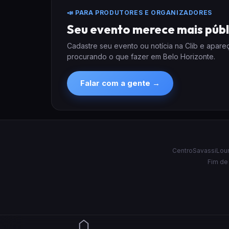
📣 PARA PRODUTORES E ORGANIZADORES
Seu evento merece mais públ
Cadastre seu evento ou notícia na Clib e apar
procurando o que fazer em Belo Horizonte.
Falar com a gente →
Centro
Savassi
Lou
Fim de