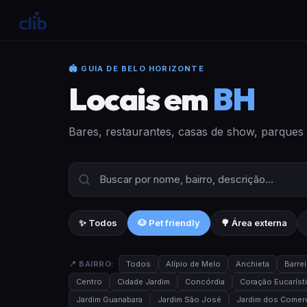
🏟 GUIA DE BELO HORIZONTE
Locais em
BH
Bares, restaurantes, casas de show, parques
✨ Todos
🐶 Pet friendly
🌳 Área externa
📍 BAIRRO:
Todos
Alípio de Melo
Anchieta
Barrei
Centro
Cidade Jardim
Concórdia
Coração Eucaríst
Jardim Guanabara
Jardim São José
Jardim dos Comerc