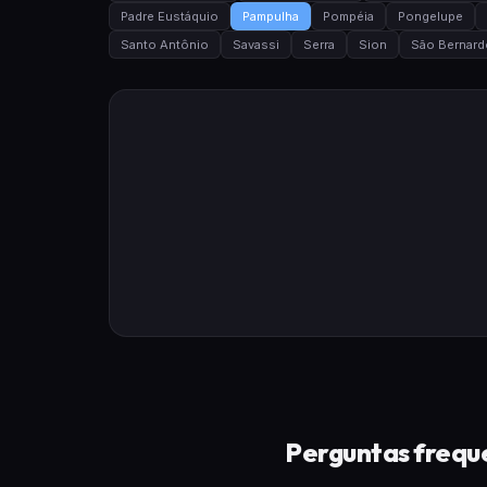
Padre Eustáquio
Pampulha
Pompéia
Pongelupe
Santo Antônio
Savassi
Serra
Sion
São Bernard
Perguntas freque