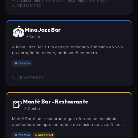
⏰ segunda-feira: 11:30 – 00:00 · terça-feira: 11:30 – 00:00 ·...
📞 (31) 3226-7153
🏟
Mina Jazz Bar
📍 Centro
A Mina Jazz Bar é um espaço dedicado à música ao vivo
no coração da cidade, onde você encontra
apresentações de jazz em ambiente acolhedor. O local
📅 reserva
aceita reservas, permitindo que você organize seu evento
com antecedência e aproveite noites memoráveis ao som
de excelentes músicos.
📞 (31) 98414-8312
🍺
Montê Bar - Restaurante
📍 Centro
Montê Bar é um restaurante que oferece um ambiente
acolhedor com apresentações de música ao vivo. O local
é totalmente acessível para cadeirantes e funciona com
📅 reserva
♿ acessível
sistema de reservas, permitindo que você planeje sua