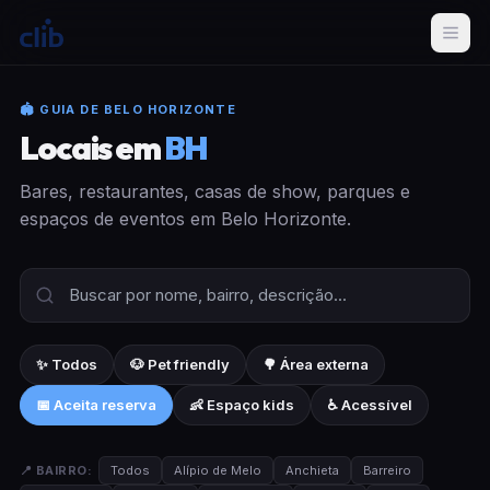
🏟 GUIA DE BELO HORIZONTE
Locais em
BH
Bares, restaurantes, casas de show, parques e
espaços de eventos em Belo Horizonte.
✨ Todos
🐶 Pet friendly
🌳 Área externa
📅 Aceita reserva
👶 Espaço kids
♿ Acessível
📍 BAIRRO:
Todos
Alípio de Melo
Anchieta
Barreiro