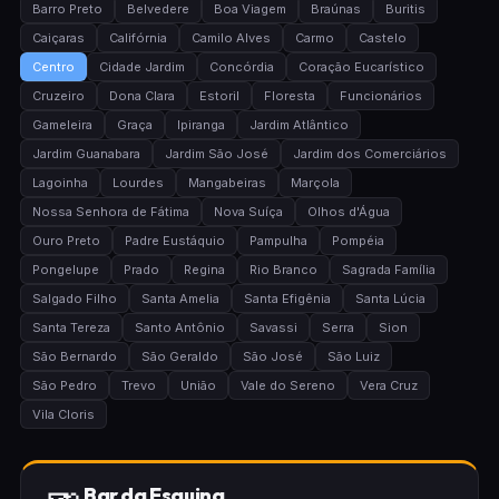
Barro Preto
Belvedere
Boa Viagem
Braúnas
Buritis
Caiçaras
Califórnia
Camilo Alves
Carmo
Castelo
Centro
Cidade Jardim
Concórdia
Coração Eucarístico
Cruzeiro
Dona Clara
Estoril
Floresta
Funcionários
Gameleira
Graça
Ipiranga
Jardim Atlântico
Jardim Guanabara
Jardim São José
Jardim dos Comerciários
Lagoinha
Lourdes
Mangabeiras
Marçola
Nossa Senhora de Fátima
Nova Suíça
Olhos d'Água
Ouro Preto
Padre Eustáquio
Pampulha
Pompéia
Pongelupe
Prado
Regina
Rio Branco
Sagrada Família
Salgado Filho
Santa Amelia
Santa Efigênia
Santa Lúcia
Santa Tereza
Santo Antônio
Savassi
Serra
Sion
São Bernardo
São Geraldo
São José
São Luiz
São Pedro
Trevo
União
Vale do Sereno
Vera Cruz
Vila Cloris
Bar da Esquina