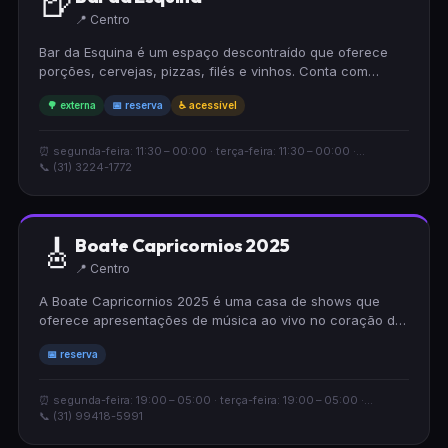
🍺
📍 Centro
Bar da Esquina é um espaço descontraído que oferece
porções, cervejas, pizzas, filés e vinhos. Conta com
música ao vivo para animar o ambiente, além de área
🌳 externa
📅 reserva
♿ acessível
externa acessível para cadeirantes. Ideal para quem
busca um local acolhedor com bom custo-benefício e
possibilidade de reserva.
⏰ segunda-feira: 11:30 – 00:00 · terça-feira: 11:30 – 00:00 ·...
📞 (31) 3224-1772
🎸
Boate Capricornios 2025
📍 Centro
A Boate Capricornios 2025 é uma casa de shows que
oferece apresentações de música ao vivo no coração da
cidade. O espaço acolhe diferentes estilos musicais e
📅 reserva
proporciona uma experiência vibrante para quem busca
entretenimento de qualidade. Funciona com sistema de
reserva para melhor organizar sua visita.
⏰ segunda-feira: 19:00 – 05:00 · terça-feira: 19:00 – 05:00 ·...
📞 (31) 99418-5991