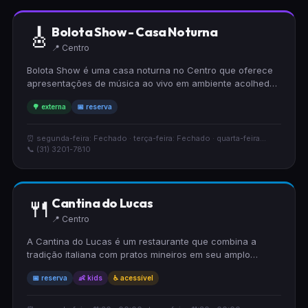
🎸
Bolota Show - Casa Noturna
📍 Centro
Bolota Show é uma casa noturna no Centro que oferece
apresentações de música ao vivo em ambiente acolhedor.
Conta com área externa para aproveitar o tempo
🌳 externa
📅 reserva
agradável e aceita reservas, facilitando o planejamento
de sua noite. Oferece preços moderados e é ideal para
quem busca entretenimento musical de qualidade.
⏰ segunda-feira: Fechado · terça-feira: Fechado · quarta-feira...
📞 (31) 3201-7810
🍴
Cantina do Lucas
📍 Centro
A Cantina do Lucas é um restaurante que combina a
tradição italiana com pratos mineiros em seu amplo
cardápio. O espaço acolhe famílias, possui acessibilidade
📅 reserva
👶 kids
♿ acessível
completa e oferece uma seleção de vinhos para
acompanhar suas refeições. Aceita reservas para garantir
sua melhor experiência.