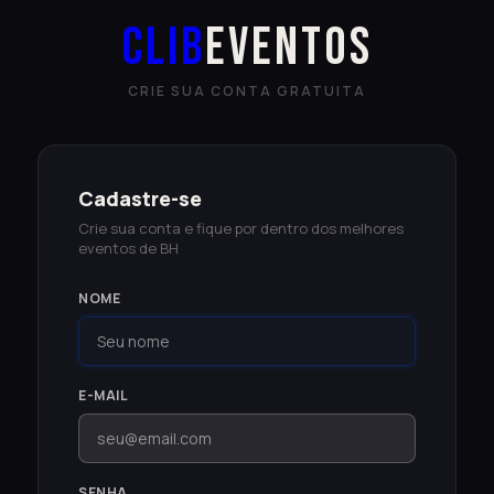
CLIB
eventos
CRIE SUA CONTA GRATUITA
Cadastre-se
Crie sua conta e fique por dentro dos melhores
eventos de BH
NOME
E-MAIL
SENHA