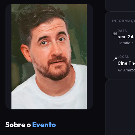
INFORMAÇ
DATA
📅
sex, 24 
Horário a
LOCAL
📍
Cine The
Av. Amazo
Sobre o
Evento