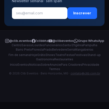
Newsletter semanal · sem spam
Inscrever
@clib.eventos
/clibbhz
@clibeventos
Grupo WhatsApp
Centro
Savassi
Lourdes
Funcionários
Santa Efigênia
Pampulha
Barro Preto
Floresta
Prado
Belvedere
Serra
Mangabeiras
Fim de semana
Hoje
Grátis
Shows
Teatro
Festas
Festivais
Stand-up
Gastronomia
Restaurantes
Início
Eventos
Notícias
Sobre
Anuncie
Para Criadores
Privacidade
Termos
© 2026 Clib Eventos · Belo Horizonte, MG ·
contato@clib.com.br