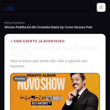
Início
/
Eventos
/
Afonso Padilha Em Bh Comedia Stand Up Como Nossos Pais
✓ ESSE EVENTO JÁ ACONTECEU
Mas tem muita coisa boa chegando
em BH 👇
Veja eventos que ainda vão rolar e garanta seu
ingresso.
Evento