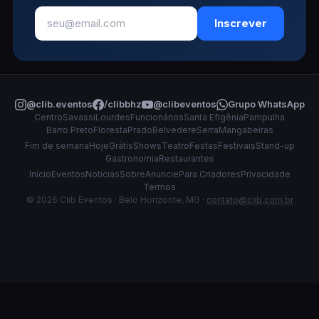
Inscrever
@clib.eventos
/clibbhz
@clibeventos
Grupo WhatsApp
Centro
Savassi
Lourdes
Funcionários
Santa Efigênia
Pampulha
Barro Preto
Floresta
Prado
Belvedere
Serra
Mangabeiras
Fim de semana
Hoje
Grátis
Shows
Teatro
Festas
Festivais
Stand-up
Gastronomia
Restaurantes
Início
Eventos
Notícias
Sobre
Anuncie
Para Criadores
Privacidade
Termos
© 2026 Clib Eventos · Belo Horizonte, MG ·
contato@clib.com.br