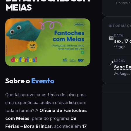
Confira 
MEIAS
INFORMAÇ
DATA
📅
sex, 17 
14:30h
LOCAL
📍
Sesc Pa
Av. Augus
Sobre o
Evento
Que tal aproveitar as férias de julho para
uma experiência criativa e divertida com
toda a família? A
Oficina de Fantoches
com Meias
, parte do programa
De
Férias – Bora Brincar
, acontece em
17