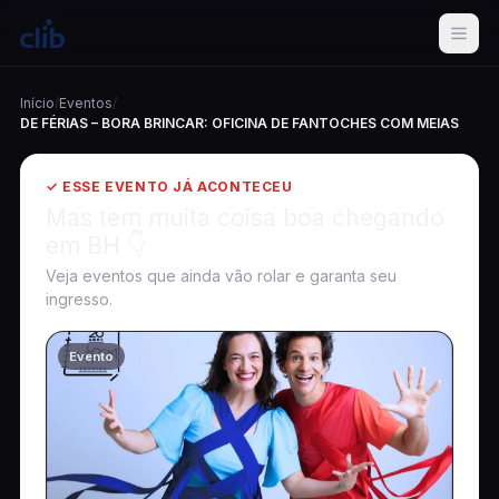
Início
/
Eventos
/
DE FÉRIAS – BORA BRINCAR: OFICINA DE FANTOCHES COM MEIAS
✓ ESSE EVENTO JÁ ACONTECEU
Mas tem muita coisa boa chegando
em BH 👇
Veja eventos que ainda vão rolar e garanta seu
ingresso.
Evento