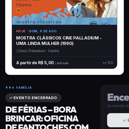
HOJE
· DOM, 9 DE AGO
MOSTRA CLÁSSICOS CINE PALLADIUM -
UMA LINDA MULHER (1990)
Sesc Palladium · Centro
A partir de R$ 5,00
👀 123
/ entrada
👨‍👩‍👧 FAMÍLIA
Ence
✓ EVENTO ENCERRADO
As vendas de
DE FÉRIAS – BORA
BRINCAR: OFICINA
✓ 
DE FANTOCHES COM