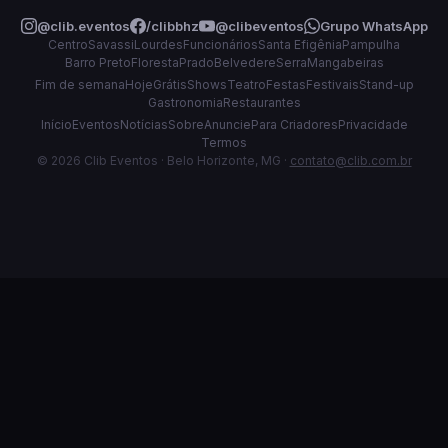
@clib.eventos
/clibbhz
@clibeventos
Grupo WhatsApp
Centro
Savassi
Lourdes
Funcionários
Santa Efigênia
Pampulha
Barro Preto
Floresta
Prado
Belvedere
Serra
Mangabeiras
Fim de semana
Hoje
Grátis
Shows
Teatro
Festas
Festivais
Stand-up
Gastronomia
Restaurantes
Início
Eventos
Notícias
Sobre
Anuncie
Para Criadores
Privacidade
Termos
© 2026 Clib Eventos · Belo Horizonte, MG ·
contato@clib.com.br