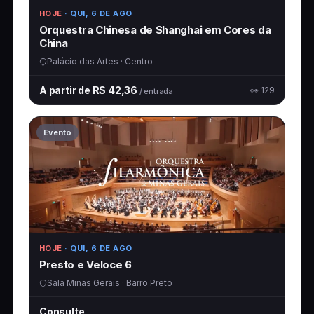
HOJE
· QUI, 6 DE AGO
Orquestra Chinesa de Shanghai em Cores da
China
Palácio das Artes · Centro
A partir de R$ 42,36
👀 129
/ entrada
Evento
HOJE
· QUI, 6 DE AGO
Presto e Veloce 6
Sala Minas Gerais · Barro Preto
Consulte