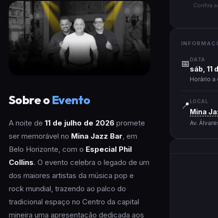
Confira 
INFORMAÇ
DATA
📅
sáb, 11 
Horário a
Sobre o
Evento
LOCAL
📍
Mina Ja
A noite de
11 de julho de 2026
promete
Av. Álvar
ser memorável no
Mina Jazz Bar
, em
Belo Horizonte, com o
Especial Phil
Collins
. O evento celebra o legado de um
dos maiores artistas da música pop e
rock mundial, trazendo ao palco do
tradicional espaço no Centro da capital
mineira uma apresentação dedicada aos