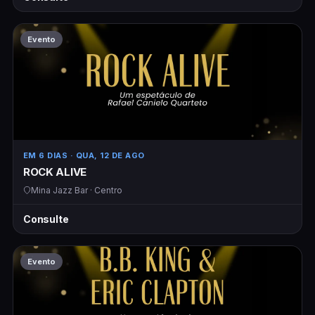
Evento
EM 6 DIAS
· QUA, 12 DE AGO
ROCK ALIVE
Mina Jazz Bar · Centro
Consulte
Evento