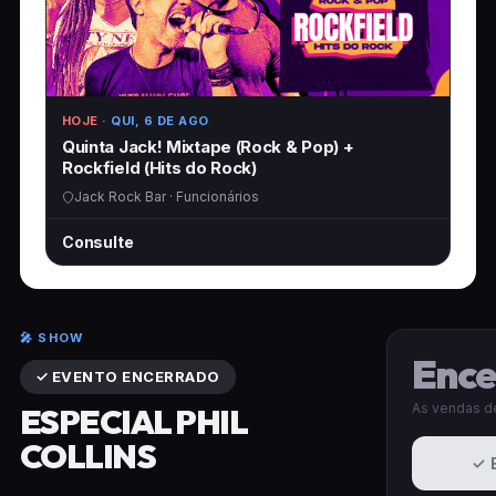
HOJE
· QUI, 6 DE AGO
Quinta Jack! Mixtape (Rock & Pop) +
Rockfield (Hits do Rock)
Jack Rock Bar · Funcionários
Consulte
🎤 SHOW
Ence
✓ EVENTO ENCERRADO
As vendas de
ESPECIAL PHIL
COLLINS
✓ 