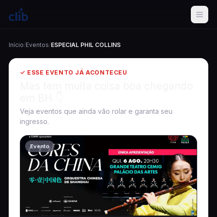
Início
/
Eventos
/
ESPECIAL PHIL COLLINS
✓ ESSE EVENTO JÁ ACONTECEU
Mas tem muita coisa boa chegando
em BH 👇
Veja eventos que ainda vão rolar e garanta seu
ingresso.
Evento