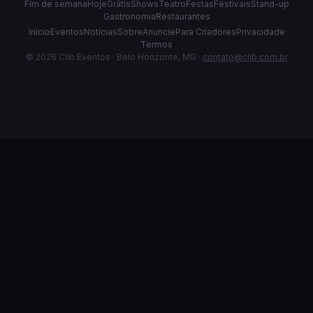
Fim de semana
Hoje
Grátis
Shows
Teatro
Festas
Festivais
Stand-up
Gastronomia
Restaurantes
Início
Eventos
Notícias
Sobre
Anuncie
Para Criadores
Privacidade
Termos
© 2026 Clib Eventos · Belo Horizonte, MG ·
contato@clib.com.br