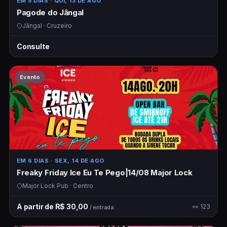
EM 5 DIAS
· QUI, 13 DE AGO
Pagode do Jângal
Jângal · Cruzeiro
Consulte
Evento
EM 6 DIAS
· SEX, 14 DE AGO
Freaky Friday Ice Eu Te Pego|14/08 Major Lock
Major Lock Pub · Centro
A partir de R$ 30,00
👀 123
/ entrada