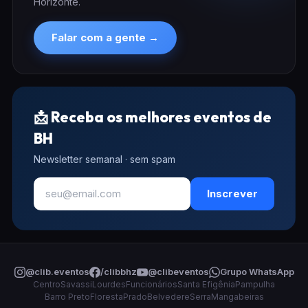
Horizonte.
Falar com a gente →
📩 Receba os melhores eventos de
BH
Newsletter semanal · sem spam
Inscrever
@clib.eventos
/clibbhz
@clibeventos
Grupo WhatsApp
Centro
Savassi
Lourdes
Funcionários
Santa Efigênia
Pampulha
Barro Preto
Floresta
Prado
Belvedere
Serra
Mangabeiras