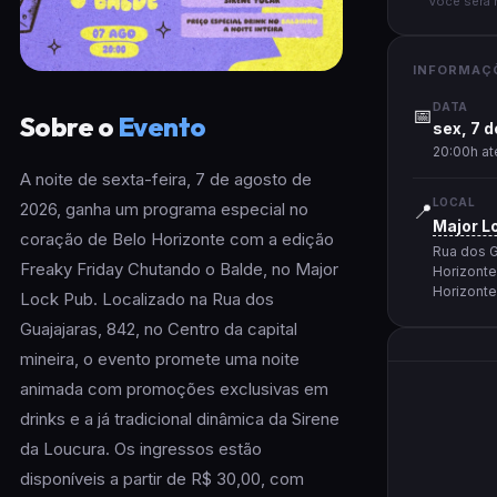
Você será 
INFORMAÇ
DATA
📅
Sobre o
Evento
sex, 7 
20:00h at
A noite de sexta-feira, 7 de agosto de
LOCAL
2026, ganha um programa especial no
📍
Major L
coração de Belo Horizonte com a edição
Rua dos G
Freaky Friday Chutando o Balde, no Major
Horizonte
Horizont
Lock Pub. Localizado na Rua dos
Guajajaras, 842, no Centro da capital
mineira, o evento promete uma noite
animada com promoções exclusivas em
drinks e a já tradicional dinâmica da Sirene
da Loucura. Os ingressos estão
disponíveis a partir de R$ 30,00, com