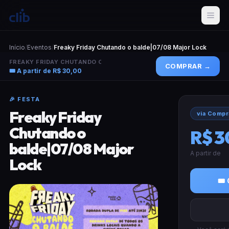
Início
/
Eventos
/
Freaky Friday Chutando o balde|07/08 Major Lock
FREAKY FRIDAY CHUTANDO O BALDE|0...
COMPRAR →
🎟 A partir de R$ 30,00
🎉 FESTA
Freaky Friday
via Compr
Chutando o
R$ 3
balde|07/08 Major
A partir de
Lock
🎟