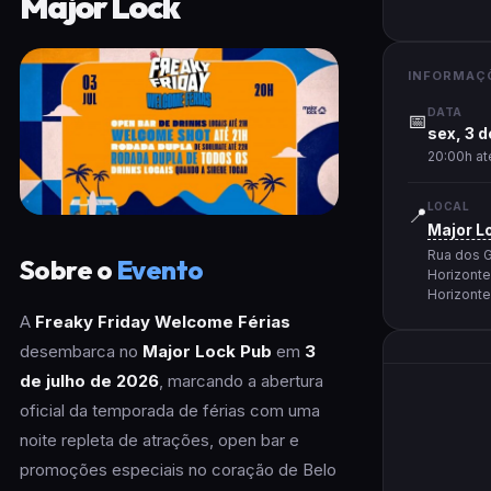
Major Lock
INFORMAÇ
DATA
📅
sex, 3 d
20:00h at
LOCAL
📍
Major L
Rua dos G
Sobre o
Evento
Horizonte
Horizont
A
Freaky Friday Welcome Férias
desembarca no
Major Lock Pub
em
3
de julho de 2026
, marcando a abertura
oficial da temporada de férias com uma
noite repleta de atrações, open bar e
promoções especiais no coração de Belo