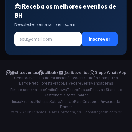
📩 Receba os melhores eventos de
BH
Newsletter semanal · sem spam
Inscrever
@clib.eventos
/clibbhz
@clibeventos
Grupo WhatsApp
Centro
Savassi
Lourdes
Funcionários
Santa Efigênia
Pampulha
Barro Preto
Floresta
Prado
Belvedere
Serra
Mangabeiras
Fim de semana
Hoje
Grátis
Shows
Teatro
Festas
Festivais
Stand-up
Gastronomia
Restaurantes
Início
Eventos
Notícias
Sobre
Anuncie
Para Criadores
Privacidade
Termos
© 2026 Clib Eventos · Belo Horizonte, MG ·
contato@clib.com.br