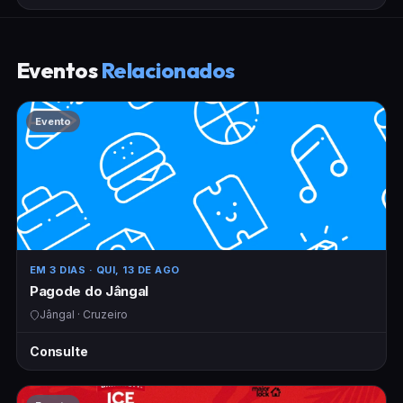
Eventos
Relacionados
Evento
EM 3 DIAS
· QUI, 13 DE AGO
Pagode do Jângal
Jângal · Cruzeiro
Consulte