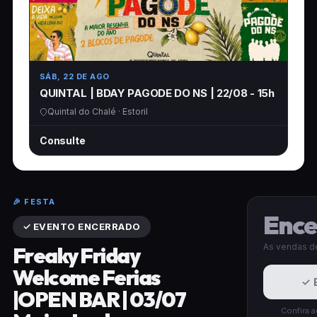
SÁB, 22 DE AGO
QUINTAL | BDAY PAGODE DO NS | 22/08 - 15h
Quintal do Chalé · Estoril
Consulte
🎉 FESTA
Ence
✓ EVENTO ENCERRADO
As vendas de
Freaky Friday
Welcome Ferias
✓ 
|OPEN BAR | 03/07
Confira 