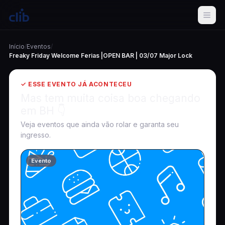
Início
/
Eventos
/
Freaky Friday Welcome Ferias |OPEN BAR | 03/07 Major Lock
✓ ESSE EVENTO JÁ ACONTECEU
Mas tem muita coisa boa chegando
em BH 👇
Veja eventos que ainda vão rolar e garanta seu
ingresso.
Evento