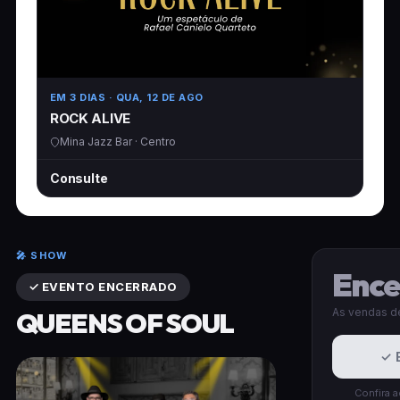
EM 3 DIAS
· QUA, 12 DE AGO
ROCK ALIVE
Mina Jazz Bar · Centro
Consulte
🎤 SHOW
Ence
✓ EVENTO ENCERRADO
As vendas de
QUEENS OF SOUL
✓ 
Confira 