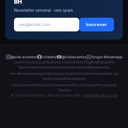
BH
Newsletter semanal · sem spam
Inscrever
@clib.eventos
/clibbhz
@clibeventos
Grupo WhatsApp
Centro
Savassi
Lourdes
Funcionários
Santa Efigênia
Pampulha
Barro Preto
Floresta
Prado
Belvedere
Serra
Mangabeiras
Fim de semana
Hoje
Grátis
Shows
Teatro
Festas
Festivais
Stand-up
Gastronomia
Restaurantes
Início
Eventos
Notícias
Sobre
Anuncie
Para Criadores
Privacidade
Termos
© 2026 Clib Eventos · Belo Horizonte, MG ·
contato@clib.com.br