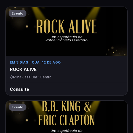
Evento
EM 3 DIAS
· QUA, 12 DE AGO
ROCK ALIVE
Mina Jazz Bar · Centro
Consulte
Evento