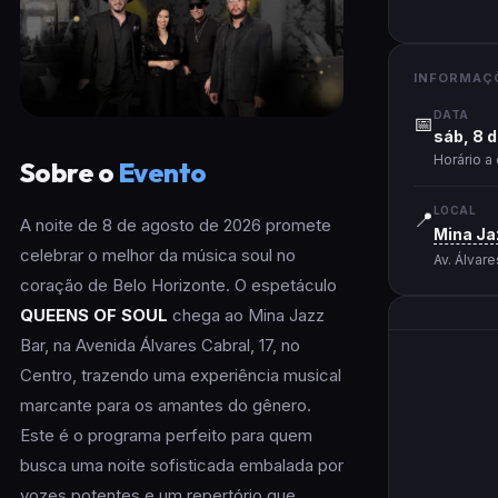
INFORMAÇ
DATA
📅
sáb, 8 
Horário a
Sobre o
Evento
LOCAL
📍
A noite de 8 de agosto de 2026 promete
Mina Ja
celebrar o melhor da música soul no
Av. Álvar
coração de Belo Horizonte. O espetáculo
QUEENS OF SOUL
chega ao Mina Jazz
Bar, na Avenida Álvares Cabral, 17, no
Centro, trazendo uma experiência musical
marcante para os amantes do gênero.
Este é o programa perfeito para quem
busca uma noite sofisticada embalada por
vozes potentes e um repertório que