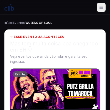
Início
/
Eventos
/
QUEENS OF SOUL
✓ ESSE EVENTO JÁ ACONTECEU
Mas tem muita coisa boa chegando
em BH 👇
Veja eventos que ainda vão rolar e garanta seu
ingresso.
Evento