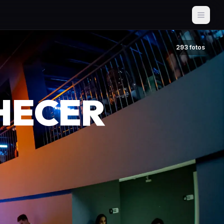
293 fotos
HECER