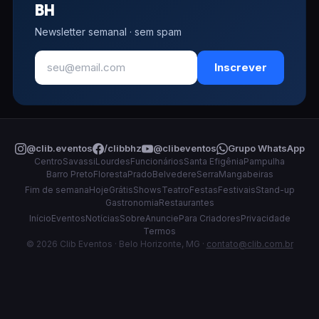
BH
Newsletter semanal · sem spam
Inscrever
@clib.eventos
/clibbhz
@clibeventos
Grupo WhatsApp
Centro
Savassi
Lourdes
Funcionários
Santa Efigênia
Pampulha
Barro Preto
Floresta
Prado
Belvedere
Serra
Mangabeiras
Fim de semana
Hoje
Grátis
Shows
Teatro
Festas
Festivais
Stand-up
Gastronomia
Restaurantes
Início
Eventos
Notícias
Sobre
Anuncie
Para Criadores
Privacidade
Termos
© 2026 Clib Eventos · Belo Horizonte, MG ·
contato@clib.com.br