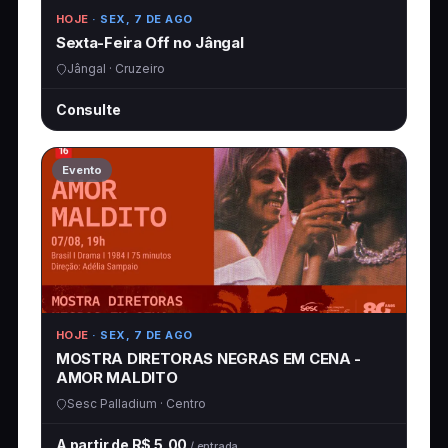
HOJE
· SEX, 7 DE AGO
Sexta-Feira Off no Jângal
Jângal · Cruzeiro
Consulte
Evento
HOJE
· SEX, 7 DE AGO
MOSTRA DIRETORAS NEGRAS EM CENA -
AMOR MALDITO
Sesc Palladium · Centro
A partir de R$ 5,00
/ entrada