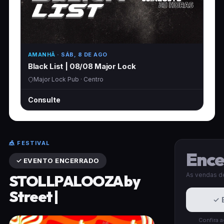
AMANHÃ
· SÁB, 8 DE AGO
Black List | 08/08 Major Lock
Major Lock Pub · Centro
Consulte
🎪 FESTIVAL
Ence
✓ EVENTO ENCERRADO
As vendas de
STOLLPALOOZA by
Street |
✓ 
Confira 