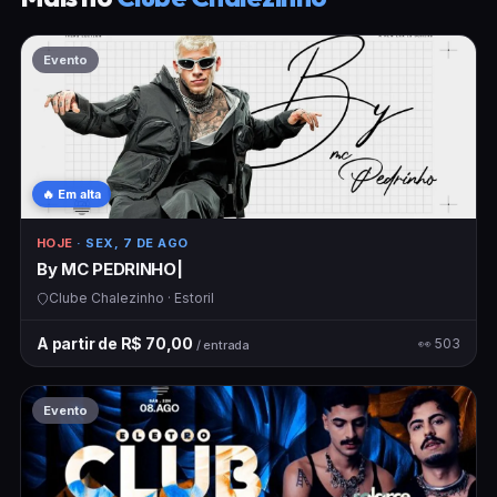
Evento
🔥 Em alta
HOJE
· SEX, 7 DE AGO
By MC PEDRINHO|
Clube Chalezinho · Estoril
A partir de R$ 70,00
👀 503
/ entrada
Evento