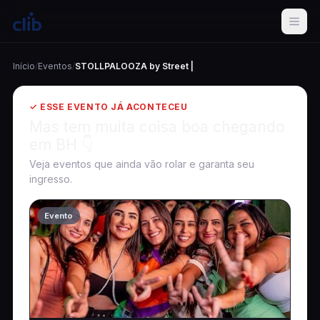
Início
/
Eventos
/
STOLLPALOOZA by Street |
✓ ESSE EVENTO JÁ ACONTECEU
Mas tem muita coisa boa chegando
em BH 👇
Veja eventos que ainda vão rolar e garanta seu
ingresso.
Evento