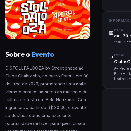
INFORMAÇ
DATA
📅
qui, 30 
22:00h at
Sobre o
Evento
LOCAL
📍
Clube C
O STOLLPALOOZA by Street chega ao
Av. Profes
Belo Hori
Clube Chalezinho, no bairro Estoril, em 30
Horizont
de julho de 2026, prometendo uma noite
vibrante para os amantes da música e da
cultura de festa em Belo Horizonte. Com
ingressos a partir de R$ 30,00, o evento
se destaca como uma excelente
oportunidade de lazer para quem busca