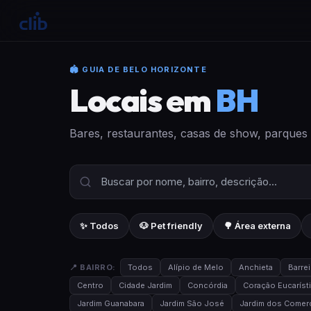
🏟 GUIA DE BELO HORIZONTE
Locais em
BH
Bares, restaurantes, casas de show, parques
✨ Todos
🐶 Pet friendly
🌳 Área externa
📍 BAIRRO:
Todos
Alípio de Melo
Anchieta
Barrei
Centro
Cidade Jardim
Concórdia
Coração Eucaríst
Jardim Guanabara
Jardim São José
Jardim dos Comerc