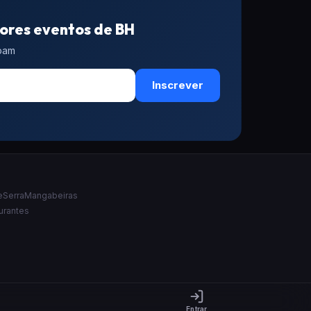
ores eventos de BH
spam
Inscrever
e
Serra
Mangabeiras
urantes
Entrar