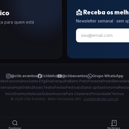
📩 Receba os melh
ico
Newsletter semanal · sem 
eça para quem está
@clib.eventos
/clibbhz
@clibeventos
Grupo WhatsApp
rdes
Funcionários
Santa Efigênia
Pampulha
Barro Preto
Floresta
Prado
Belveder
 semana
Hoje
Grátis
Shows
Teatro
Festas
Festivais
Stand-up
Gastronomia
Resta
Início
Eventos
Notícias
Sobre
Anuncie
Para Criadores
Privacidade
Termos
© 2026 Clib Eventos · Belo Horizonte, MG ·
contato@clib.com.br
Explorar
Notícias