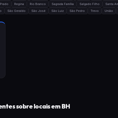
Prado
Regina
Rio Branco
Sagrada Família
Salgado Filho
Santa Am
o
São Geraldo
São José
São Luiz
São Pedro
Trevo
União
ntes sobre locais em BH