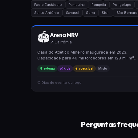
Padre Eustáquio
Pampulha
Pompéia
Pongelupe
Santo Antônio
Savassi
Serra
Sion
São Bernard
🏟️
Arena MRV
📍 Califórnia
Casa do Atlético Mineiro inaugurada em 2023.
Capacidade para 46 mil torcedores em 128 mil m².
Possui 112 camarotes, área de convivência, ar
🌳 externa
👶 kids
♿ acessível
Misto
condicionado, Wi-Fi liberado, 42 bares e 7
cozinhas.
⏰ Dias de evento ou jogo
Perguntas freque