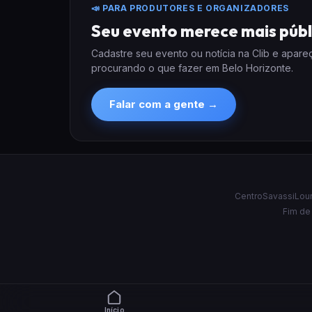
📣 PARA PRODUTORES E ORGANIZADORES
Seu evento merece mais públ
Cadastre seu evento ou notícia na Clib e apar
procurando o que fazer em Belo Horizonte.
Falar com a gente →
Centro
Savassi
Lou
Fim de
Início