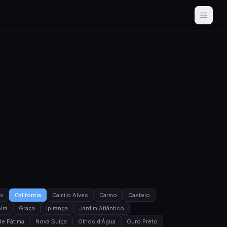
as
Califórnia
Camilo Alves
Carmo
Castelo
ira
Graça
Ipiranga
Jardim Atlântico
e Fátima
Nova Suíça
Olhos d'Água
Ouro Preto