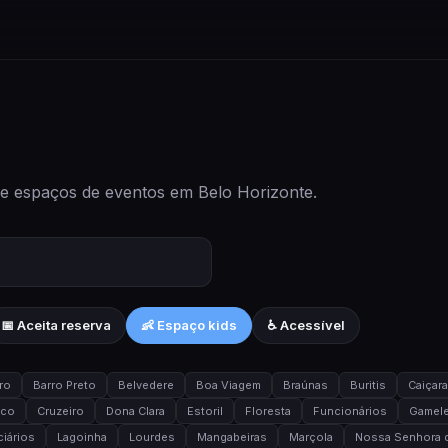
 e espaços de eventos em Belo Horizonte.
📅 Aceita reserva
👶 Espaço kids
♿ Acessível
ro
Barro Preto
Belvedere
Boa Viagem
Braúnas
Buritis
Caiçar
ico
Cruzeiro
Dona Clara
Estoril
Floresta
Funcionários
Gamele
iários
Lagoinha
Lourdes
Mangabeiras
Marçola
Nossa Senhora d