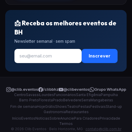
📩 Receba os melhores eventos de
BH
Newsletter semanal · sem spam
Inscrever
@clib.eventos
/clibbhz
@clibeventos
Grupo WhatsApp
Centro
Savassi
Lourdes
Funcionários
Santa Efigênia
Pampulha
Barro Preto
Floresta
Prado
Belvedere
Serra
Mangabeiras
Fim de semana
Hoje
Grátis
Shows
Teatro
Festas
Festivais
Stand-up
Gastronomia
Restaurantes
Início
Eventos
Notícias
Sobre
Anuncie
Para Criadores
Privacidade
Termos
© 2026 Clib Eventos · Belo Horizonte, MG ·
contato@clib.com.br