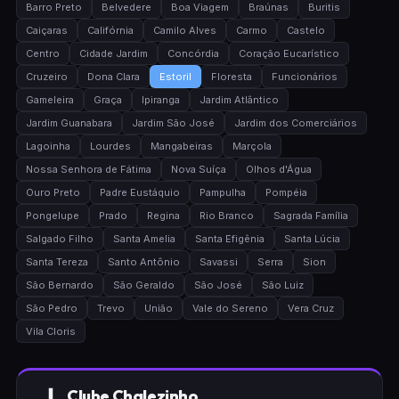
Barro Preto
Belvedere
Boa Viagem
Braúnas
Buritis
Caiçaras
Califórnia
Camilo Alves
Carmo
Castelo
Centro
Cidade Jardim
Concórdia
Coração Eucarístico
Cruzeiro
Dona Clara
Estoril
Floresta
Funcionários
Gameleira
Graça
Ipiranga
Jardim Atlântico
Jardim Guanabara
Jardim São José
Jardim dos Comerciários
Lagoinha
Lourdes
Mangabeiras
Marçola
Nossa Senhora de Fátima
Nova Suíça
Olhos d'Água
Ouro Preto
Padre Eustáquio
Pampulha
Pompéia
Pongelupe
Prado
Regina
Rio Branco
Sagrada Família
Salgado Filho
Santa Amelia
Santa Efigênia
Santa Lúcia
Santa Tereza
Santo Antônio
Savassi
Serra
Sion
São Bernardo
São Geraldo
São José
São Luiz
São Pedro
Trevo
União
Vale do Sereno
Vera Cruz
Vila Cloris
Clube Chalezinho