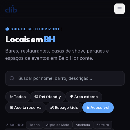
🏟 GUIA DE BELO HORIZONTE
Locais em
BH
Bares, restaurantes, casas de show, parques e
espaços de eventos em Belo Horizonte.
✨ Todos
🐶 Pet friendly
🌳 Área externa
📅 Aceita reserva
👶 Espaço kids
♿ Acessível
📍 BAIRRO:
Todos
Alípio de Melo
Anchieta
Barreiro