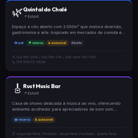
🌿
Quintal do Chalé
📍 Estoril
Espaço a céu aberto com 2.000m² que mistura diversão,
gastronomia e arte. Inspirado em mercados de comida e
arte de rua do mundo. Ambiente decorado com luzes e
🐶 pet
🌳 externa
♿ acessível
Aberto
rodeado de árvores, mobiliário reciclável.
⏰ Qui 18h-00h • Sex 18h-01h • Sáb-dom 14h-00h
📞 (31) 99073-0836
🎸
Rust Music Bar
📍 Estoril
Casa de shows dedicada à música ao vivo, oferecendo
ambiente acolhedor para apreciadores de bom som.
Possui acessibilidade para cadeirantes e aceita reservas,
📅 reserva
♿ acessível
facilitando o planejamento de suas visitas. Espaço ideal
para curtir apresentações musicais em clima
descontraído.
⏰ segunda-feira: Fechado · terça-feira: Fechado · quarta-feira...