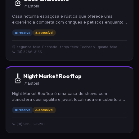
🎸
📍 Estoril
Casa noturna espaçosa e rústica que oferece uma
experiência completa com drinques e petiscos enquanto
você aprecia shows de música brasileira ao vivo. O
📅 reserva
♿ acessível
ambiente mantém um clima animado e acolhedor.
Acessível para cadeirantes e disponível para reservas.
⏰ segunda-feira: Fechado · terça-feira: Fechado · quarta-feira...
📞 (31) 3286-3155
🎸
Night Market Rooftop
📍 Estoril
Night Market Rooftop é uma casa de shows com
atmosfera cosmopolita e jovial, localizada em cobertura
ao ar livre. Oferece cervejas, drinques e petiscos
📅 reserva
♿ acessível
enquanto você aprecia música lounge ao vivo. Acessível
para cadeirantes e com possibilidade de reserva.
📞 (31) 99535-8210