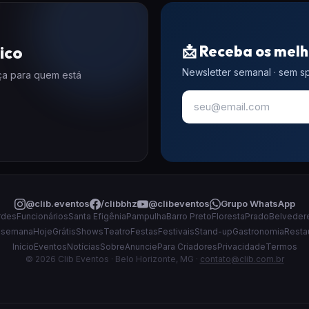
📩 Receba os melh
ico
Newsletter semanal · sem 
eça para quem está
@clib.eventos
/clibbhz
@clibeventos
Grupo WhatsApp
rdes
Funcionários
Santa Efigênia
Pampulha
Barro Preto
Floresta
Prado
Belveder
 semana
Hoje
Grátis
Shows
Teatro
Festas
Festivais
Stand-up
Gastronomia
Resta
Início
Eventos
Notícias
Sobre
Anuncie
Para Criadores
Privacidade
Termos
© 2026 Clib Eventos · Belo Horizonte, MG ·
contato@clib.com.br