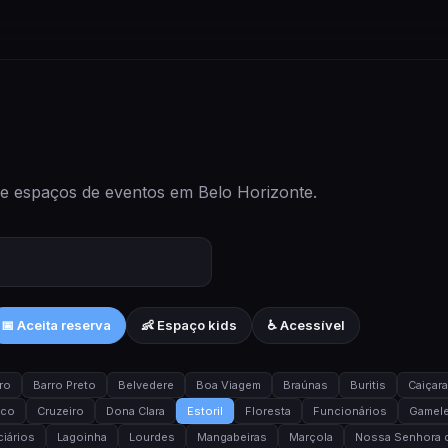
 e espaços de eventos em Belo Horizonte.
📅 Aceita reserva
👶 Espaço kids
♿ Acessível
ro
Barro Preto
Belvedere
Boa Viagem
Braúnas
Buritis
Caiçar
ico
Cruzeiro
Dona Clara
Estoril
Floresta
Funcionários
Gamele
iários
Lagoinha
Lourdes
Mangabeiras
Marçola
Nossa Senhora d