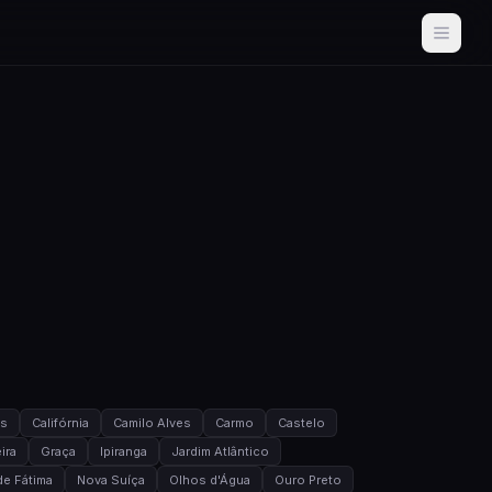
as
Califórnia
Camilo Alves
Carmo
Castelo
ira
Graça
Ipiranga
Jardim Atlântico
e Fátima
Nova Suíça
Olhos d'Água
Ouro Preto