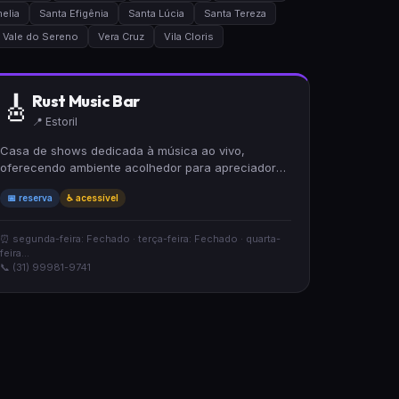
elia
Santa Efigênia
Santa Lúcia
Santa Tereza
Vale do Sereno
Vera Cruz
Vila Cloris
🎸
Rust Music Bar
📍 Estoril
Casa de shows dedicada à música ao vivo,
oferecendo ambiente acolhedor para apreciadores
de bom som. Possui acessibilidade para
📅 reserva
♿ acessível
cadeirantes e aceita reservas, facilitando o
planejamento de suas visitas. Espaço ideal para
curtir apresentações musicais em clima
⏰ segunda-feira: Fechado · terça-feira: Fechado · quarta-
descontraído.
feira...
📞 (31) 99981-9741