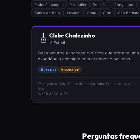
Padre Eustáquio
Pampulha
Pompéia
Pongelupe
Santo Antônio
Savassi
Serra
Sion
São Bernard
🎸
Clube Chalezinho
📍 Estoril
Casa noturna espaçosa e rústica que oferece uma
experiência completa com drinques e petiscos
enquanto você aprecia shows de música brasileira
📅 reserva
♿ acessível
ao vivo. O ambiente mantém um clima animado e
acolhedor. Acessível para cadeirantes e disponível
para reservas.
⏰ segunda-feira: Fechado · terça-feira: Fechado · quarta-
feira...
📞 (31) 3286-3155
Perguntas freque