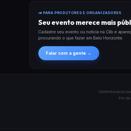
📣 PARA PRODUTORES E ORGANIZADORES
Seu evento merece mais públ
Cadastre seu evento ou notícia na Clib e apar
procurando o que fazer em Belo Horizonte.
Falar com a gente →
Centro
Savassi
Lou
Fim de