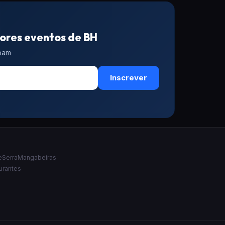
ores eventos de BH
spam
Inscrever
e
Serra
Mangabeiras
urantes