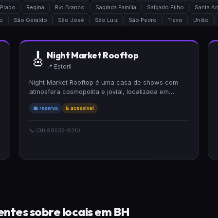
Prado
Regina
Rio Branco
Sagrada Família
Salgado Filho
Santa Am
o
São Geraldo
São José
São Luiz
São Pedro
Trevo
União
🎸
Night Market Rooftop
📍 Estoril
Night Market Rooftop é uma casa de shows com
atmosfera cosmopolita e jovial, localizada em
cobertura ao ar livre. Oferece cervejas, drinques e
📅 reserva
♿ acessível
petiscos enquanto você aprecia música lounge ao
vivo. Acessível para cadeirantes e com
possibilidade de reserva.
📞 (31) 99535-8210
ntes sobre locais em BH