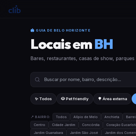
🏟 GUIA DE BELO HORIZONTE
Locais em
BH
Bares, restaurantes, casas de show, parques
✨ Todos
🐶 Pet friendly
🌳 Área externa
📍 BAIRRO:
Todos
Alípio de Melo
Anchieta
Barrei
Centro
Cidade Jardim
Concórdia
Coração Eucaríst
Jardim Guanabara
Jardim São José
Jardim dos Comerc