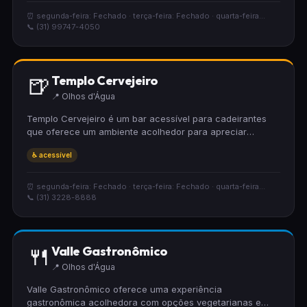
apreciar boa cerveja, gastronomia e entretenimento em
Belo Horizonte.
⏰ segunda-feira: Fechado · terça-feira: Fechado · quarta-feira...
📞 (31) 99747-4050
🍺
Templo Cervejeiro
📍 Olhos d'Água
Templo Cervejeiro é um bar acessível para cadeirantes
que oferece um ambiente acolhedor para apreciar
cervejas e viver momentos de descontração. O local
♿ acessível
valoriza a inclusão, garantindo conforto para todos os
seus visitantes em um espaço pensado para proporcionar
boas experiências.
⏰ segunda-feira: Fechado · terça-feira: Fechado · quarta-feira...
📞 (31) 3228-8888
🍴
Valle Gastronômico
📍 Olhos d'Água
Valle Gastronômico oferece uma experiência
gastronômica acolhedora com opções vegetarianas e