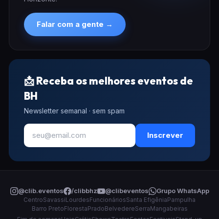
Falar com a gente →
📩 Receba os melhores eventos de
BH
Newsletter semanal · sem spam
Inscrever
@clib.eventos
/clibbhz
@clibeventos
Grupo WhatsApp
Centro
Savassi
Lourdes
Funcionários
Santa Efigênia
Pampulha
Barro Preto
Floresta
Prado
Belvedere
Serra
Mangabeiras