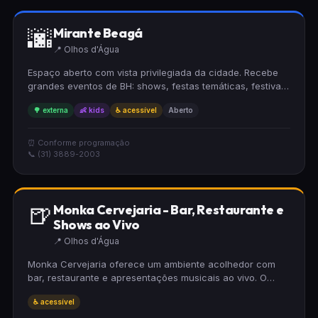
🌆
Mirante Beagá
📍 Olhos d'Água
Espaço aberto com vista privilegiada da cidade. Recebe
grandes eventos de BH: shows, festas temáticas, festivais
e feiras. Já sediou o Carnaval do Mirante e várias edições
🌳 externa
👶 kids
♿ acessível
Aberto
da Cidade Junina.
⏰ Conforme programação
📞 (31) 3889-2003
🍺
Monka Cervejaria - Bar, Restaurante e
Shows ao Vivo
📍 Olhos d'Água
Monka Cervejaria oferece um ambiente acolhedor com
bar, restaurante e apresentações musicais ao vivo. O
espaço é totalmente acessível para cadeirantes,
♿ acessível
garantindo conforto para todos os visitantes. Perfeito para