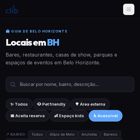
🏟 GUIA DE BELO HORIZONTE
Locais em
BH
Bares, restaurantes, casas de show, parques e
espaços de eventos em Belo Horizonte.
✨ Todos
🐶 Pet friendly
🌳 Área externa
📅 Aceita reserva
👶 Espaço kids
♿ Acessível
📍 BAIRRO:
Todos
Alípio de Melo
Anchieta
Barreiro