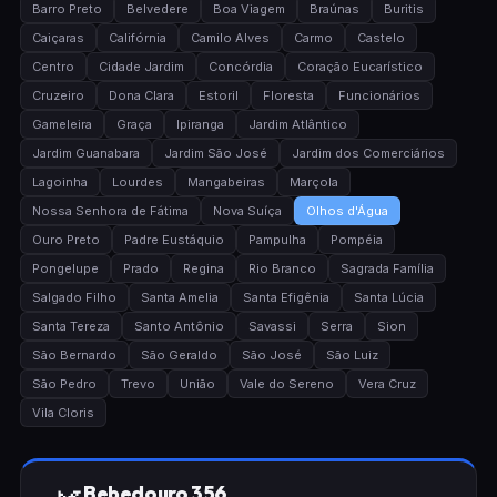
Barro Preto
Belvedere
Boa Viagem
Braúnas
Buritis
Caiçaras
Califórnia
Camilo Alves
Carmo
Castelo
Centro
Cidade Jardim
Concórdia
Coração Eucarístico
Cruzeiro
Dona Clara
Estoril
Floresta
Funcionários
Gameleira
Graça
Ipiranga
Jardim Atlântico
Jardim Guanabara
Jardim São José
Jardim dos Comerciários
Lagoinha
Lourdes
Mangabeiras
Marçola
Nossa Senhora de Fátima
Nova Suíça
Olhos d'Água
Ouro Preto
Padre Eustáquio
Pampulha
Pompéia
Pongelupe
Prado
Regina
Rio Branco
Sagrada Família
Salgado Filho
Santa Amelia
Santa Efigênia
Santa Lúcia
Santa Tereza
Santo Antônio
Savassi
Serra
Sion
São Bernardo
São Geraldo
São José
São Luiz
São Pedro
Trevo
União
Vale do Sereno
Vera Cruz
Vila Cloris
Bebedouro 356