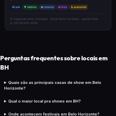
música ao vivo. O espaço é totalmente acessível, pet
🐶 pet
🌳 externa
📅 reserva
👶 kids
♿ acessível
friendly e possui área externa agradável, sendo perfeito
para famílias com crianças. Funciona com sistema de
reserva para melhor atendimento dos seus hóspedes.
⏰ segunda-feira: Fechado · terça-feira: Fechado · quarta-feira...
📞 (31) 98470-9518
Perguntas frequentes sobre locais em
BH
Quais são as principais casas de show em Belo
Horizonte?
Qual o maior local pra shows em BH?
Onde acontecem festivais em Belo Horizonte?