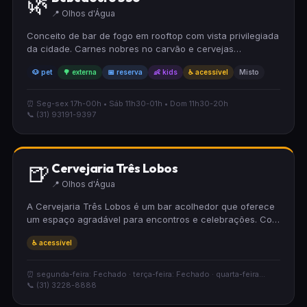
🌿
📍 Olhos d'Água
Conceito de bar de fogo em rooftop com vista privilegiada
da cidade. Carnes nobres no carvão e cervejas
artesanais. Ambiente sofisticado e descontraído.
🐶 pet
🌳 externa
📅 reserva
👶 kids
♿ acessível
Misto
⏰ Seg-sex 17h-00h • Sáb 11h30-01h • Dom 11h30-20h
📞 (31) 93191-9397
🍺
Cervejaria Três Lobos
📍 Olhos d'Água
A Cervejaria Três Lobos é um bar acolhedor que oferece
um espaço agradável para encontros e celebrações. Com
infraestrutura totalmente acessível para cadeirantes,
♿ acessível
garante que todos possam desfrutar de uma experiência
confortável. Um lugar ideal para quem busca ambiente
descontraído e acolhedor.
⏰ segunda-feira: Fechado · terça-feira: Fechado · quarta-feira...
📞 (31) 3228-8888