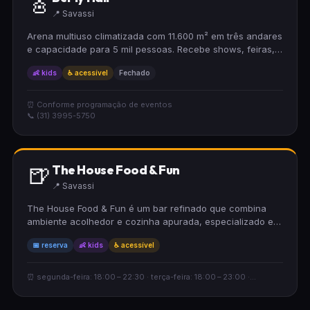
🎸
📍 Savassi
Arena multiuso climatizada com 11.600 m² em três andares
e capacidade para 5 mil pessoas. Recebe shows, feiras,
palestras, eventos culturais, esportivos e empresariais.
👶 kids
♿ acessível
Fechado
Palco de 187 m² e vão livre de 52 metros.
⏰ Conforme programação de eventos
📞 (31) 3995-5750
🍺
The House Food & Fun
📍 Savassi
The House Food & Fun é um bar refinado que combina
ambiente acolhedor e cozinha apurada, especializado em
hambúrgueres artesanais com diversas variedades. Seu
📅 reserva
👶 kids
♿ acessível
espaço convida com design fino, incluindo mezanino, e
oferece ambiente adequado para crianças, acessibilidade
para cadeirantes e aceita reservas.
⏰ segunda-feira: 18:00 – 22:30 · terça-feira: 18:00 – 23:00 ·...