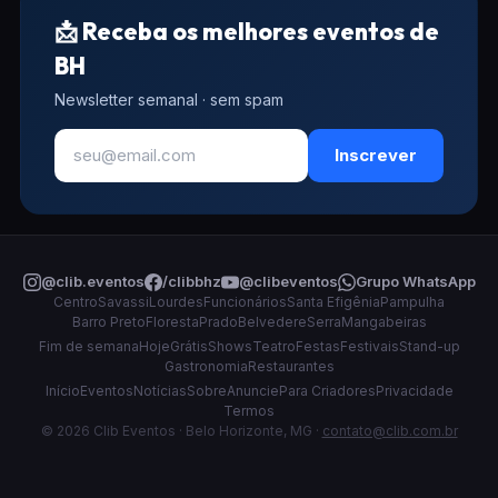
📩 Receba os melhores eventos de
BH
Newsletter semanal · sem spam
Inscrever
@clib.eventos
/clibbhz
@clibeventos
Grupo WhatsApp
Centro
Savassi
Lourdes
Funcionários
Santa Efigênia
Pampulha
Barro Preto
Floresta
Prado
Belvedere
Serra
Mangabeiras
Fim de semana
Hoje
Grátis
Shows
Teatro
Festas
Festivais
Stand-up
Gastronomia
Restaurantes
Início
Eventos
Notícias
Sobre
Anuncie
Para Criadores
Privacidade
Termos
© 2026 Clib Eventos · Belo Horizonte, MG ·
contato@clib.com.br