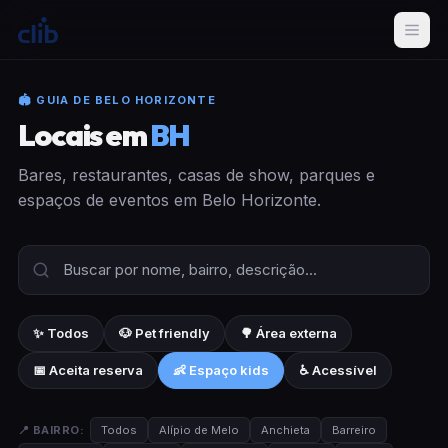
🏟 GUIA DE BELO HORIZONTE
Locais em
BH
Bares, restaurantes, casas de show, parques e
espaços de eventos em Belo Horizonte.
✨ Todos
🐶 Pet friendly
🌳 Área externa
📅 Aceita reserva
👶 Espaço kids
♿ Acessível
📍 BAIRRO:
Todos
Alípio de Melo
Anchieta
Barreiro