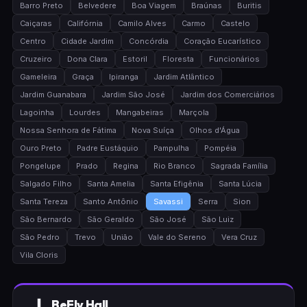
Barro Preto
Belvedere
Boa Viagem
Braúnas
Buritis
Caiçaras
Califórnia
Camilo Alves
Carmo
Castelo
Centro
Cidade Jardim
Concórdia
Coração Eucarístico
Cruzeiro
Dona Clara
Estoril
Floresta
Funcionários
Gameleira
Graça
Ipiranga
Jardim Atlântico
Jardim Guanabara
Jardim São José
Jardim dos Comerciários
Lagoinha
Lourdes
Mangabeiras
Marçola
Nossa Senhora de Fátima
Nova Suíça
Olhos d'Água
Ouro Preto
Padre Eustáquio
Pampulha
Pompéia
Pongelupe
Prado
Regina
Rio Branco
Sagrada Família
Salgado Filho
Santa Amelia
Santa Efigênia
Santa Lúcia
Santa Tereza
Santo Antônio
Savassi
Serra
Sion
São Bernardo
São Geraldo
São José
São Luiz
São Pedro
Trevo
União
Vale do Sereno
Vera Cruz
Vila Cloris
BeFly Hall