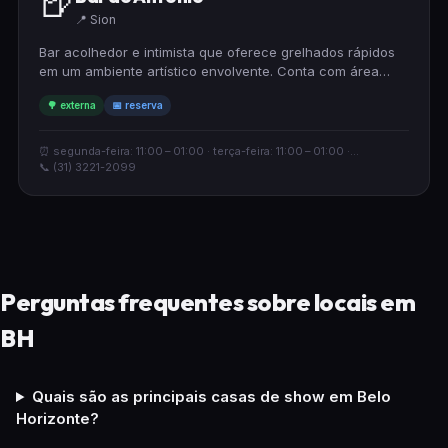
🍺
📍 Sion
Bar acolhedor e intimista que oferece grelhados rápidos
em um ambiente artístico envolvente. Conta com área
externa agradável e aceita reservas, sendo uma
🌳 externa
📅 reserva
excelente opção para quem busca um espaço animado
com preços acessíveis.
⏰ segunda-feira: 11:00 – 01:00 · terça-feira: 11:00 – 01:00 ·...
📞 (31) 3221-2099
Perguntas frequentes sobre locais em
BH
Quais são as principais casas de show em Belo
Horizonte?