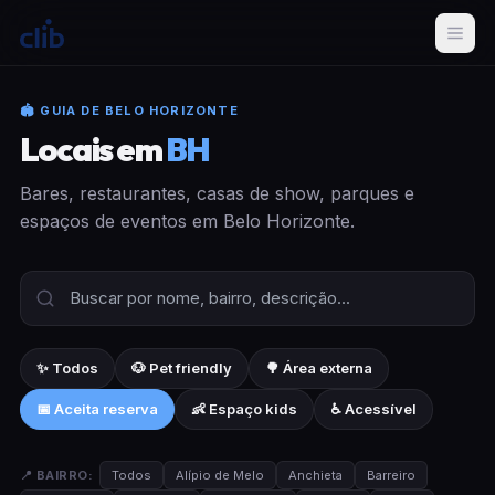
🏟 GUIA DE BELO HORIZONTE
Locais em
BH
Bares, restaurantes, casas de show, parques e
espaços de eventos em Belo Horizonte.
✨ Todos
🐶 Pet friendly
🌳 Área externa
📅 Aceita reserva
👶 Espaço kids
♿ Acessível
📍 BAIRRO:
Todos
Alípio de Melo
Anchieta
Barreiro