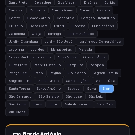
Barro Preto
Belvedere
Boa Viagem
Braúnas
Buritis
Caiçaras
Califórnia
Camilo Alves
Carmo
Castelo
Centro
Cidade Jardim
Concórdia
Coração Eucarístico
Cruzeiro
Dona Clara
Estoril
Floresta
Funcionários
Gameleira
Graça
Ipiranga
Jardim Atlântico
Jardim Guanabara
Jardim São José
Jardim dos Comerciários
Lagoinha
Lourdes
Mangabeiras
Marçola
Nossa Senhora de Fátima
Nova Suíça
Olhos d'Água
Ouro Preto
Padre Eustáquio
Pampulha
Pompéia
Pongelupe
Prado
Regina
Rio Branco
Sagrada Família
Salgado Filho
Santa Amelia
Santa Efigênia
Santa Lúcia
Santa Tereza
Santo Antônio
Savassi
Serra
Sion
São Bernardo
São Geraldo
São José
São Luiz
São Pedro
Trevo
União
Vale do Sereno
Vera Cruz
Vila Cloris
Bar do Antônio