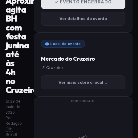
Aproxima
✓ EVENTO ENCERRADO
agita
BH
Ver detalhes do evento
com
festa
junina
🏟 Local do evento
até
Mercado do Cruzeiro
às
📍 Cruzeiro
4h
no
Ver mais sobre o local →
Cruzeiro
📅 29 de
PUBLICIDADE
maio de
2026
Por
Redação
Clib
👁 356