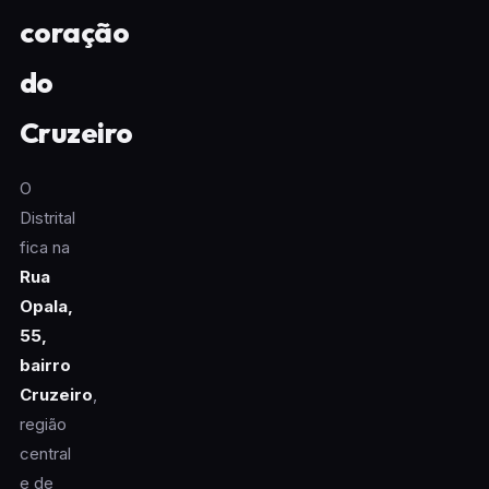
coração
do
Cruzeiro
O
Distrital
fica na
Rua
Opala,
55,
bairro
Cruzeiro
,
região
central
e de