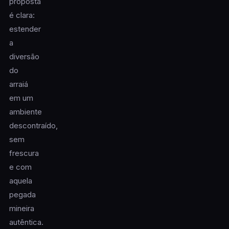
proposta
é clara:
estender
a
diversão
do
arraiá
em um
ambiente
descontraído,
sem
frescura
e com
aquela
pegada
mineira
autêntica.