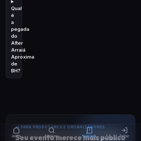
Qual
é
a
pegada
do
After
Arraiá
Aproxima
de
BH?
📣 PARA PRODUTORES E ORGANIZADORES
Seu evento merece mais público
Início
Explorar
Notícias
Entrar