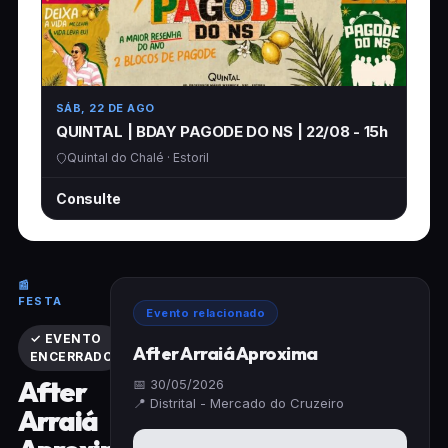
SÁB, 22 DE AGO
QUINTAL | BDAY PAGODE DO NS | 22/08 - 15h
Quintal do Chalé · Estoril
Consulte
📰
FESTA
Evento relacionado
✓ EVENTO
After Arraiá Aproxima
ENCERRADO
After
📅 30/05/2026
📍 Distrital - Mercado do Cruzeiro
Arraiá