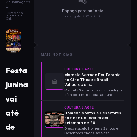
📢
visualizações
✦
Espaço para anúncio
Curadoria
retângulo 300 × 250
Clib
MAIS NOTÍCIAS
Festa
CULTURA E ARTE
Marcelo Serrado Em Terapia
no Cine Theatro Brasil
📰
junina
Vallourec em...
Marcelo Serrado traz o monólogo
cômico 'Em Terapia' ao Cine
vai
Theatro Brasil Vallo...
CULTURA E ARTE
até
Homens Santos e Desertores
no Sesc Palladium em
setembro de 20...
de
O espetáculo Homens Santos e
Desertores chega ao Sesc