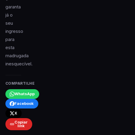
garanta
já o
seu
ingresso
para
esta
madrugada
inesquecível.
COMPARTILHE
WhatsApp
Facebook
X
Copiar
link