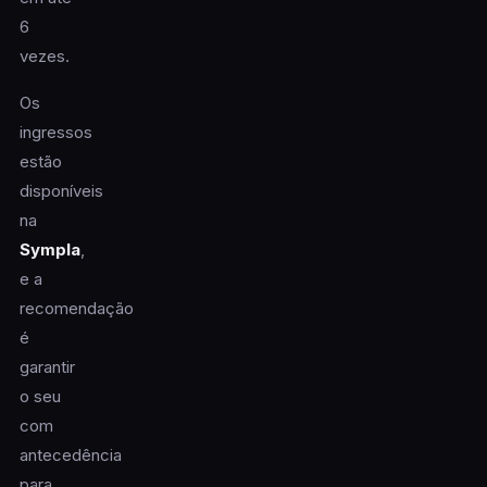
6
vezes.
Os
ingressos
estão
disponíveis
na
Sympla
,
e a
recomendação
é
garantir
o seu
com
antecedência
para