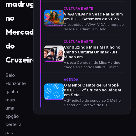
Palladium, em Belo Horizon...
madrugada
CULTURA E ARTE
VIVA! VIDA! no Sesc Palladium
no
em BH — Setembro de 2026
O espetáculo VIVA! VIDA! chega ao
Mercado
Sesc Palladium, em Belo
Horizonte, no dia 4 de...
CULTURA E ARTE
do
Conduzindo Miss Martino no
Centro Cultural Unimed-BH
Minas em...
Cruzeiro
A peça Conduzindo Miss Martino
chega ao Centro Cultural Unimed-
BH Minas em Belo...
Belo
AGENDA
Horizonte
O Melhor Cantor de Karaokê
de BH — 2ª Edição no Jângal
ganha
em Sete...
mais
A 2ª edição do concurso O Melhor
Cantor de Karaokê de BH
uma
acontece em 1º de setem...
opção
certeira
para