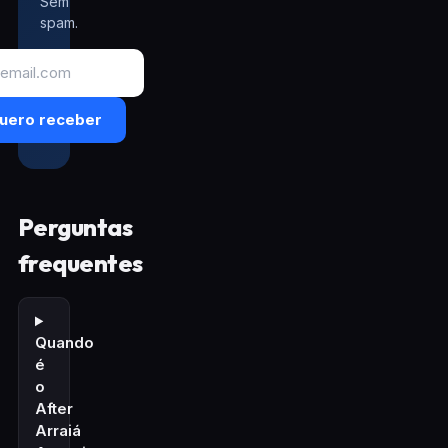
Sem
spam.
uero receber
Perguntas
frequentes
Quando
é
o
After
Arraiá