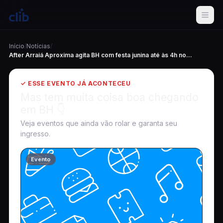
Início
/
Notícias
/
After Arraiá Aproxima agita BH com festa junina até às 4h no...
✓ ESSE EVENTO JÁ ACONTECEU
Mas tem muita coisa boa chegando
em BH 👇
Veja eventos que ainda vão rolar e garanta seu
ingresso.
Evento