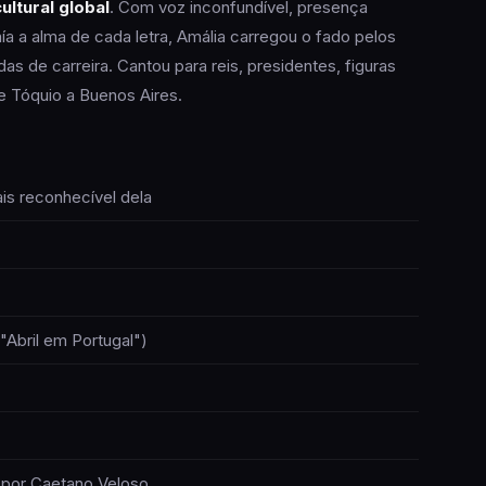
ltural global
. Com voz inconfundível, presença
ía a alma de cada letra, Amália carregou o fado pelos
as de carreira. Cantou para reis, presidentes, figuras
 Tóquio a Buenos Aires.
is reconhecível dela
bril em Portugal")
por Caetano Veloso