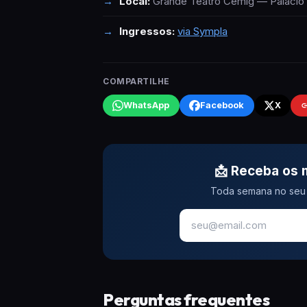
Local:
Grande Teatro Cemig — Palácio 
Ingressos:
via Sympla
COMPARTILHE
WhatsApp
Facebook
X
📩 Receba os 
Toda semana no seu 
Perguntas frequentes