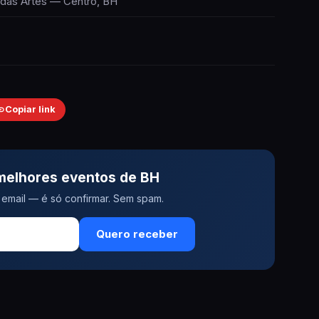
das Artes — Centro, BH
Copiar link
melhores eventos de BH
email — é só confirmar. Sem spam.
Quero receber