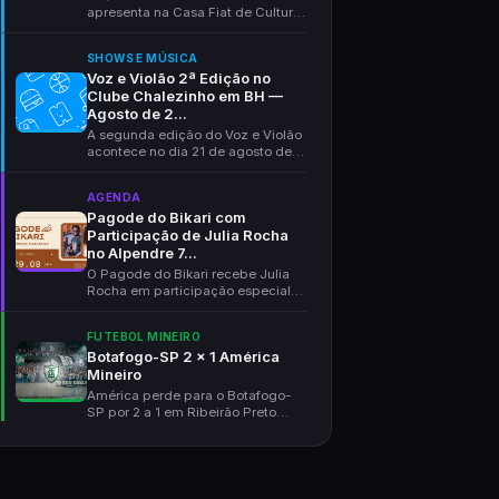
apresenta na Casa Fiat de Cultura
em 30 de a...
SHOWS E MÚSICA
Voz e Violão 2ª Edição no
Clube Chalezinho em BH —
Agosto de 2...
A segunda edição do Voz e Violão
acontece no dia 21 de agosto de
2026 no Clube C...
AGENDA
Pagode do Bikari com
Participação de Julia Rocha
no Alpendre 7...
O Pagode do Bikari recebe Julia
Rocha em participação especial
no Alpendre 70, e...
FUTEBOL MINEIRO
Botafogo-SP 2 x 1 América
Mineiro
América perde para o Botafogo-
SP por 2 a 1 em Ribeirão Preto
pela Série B. Eliza...