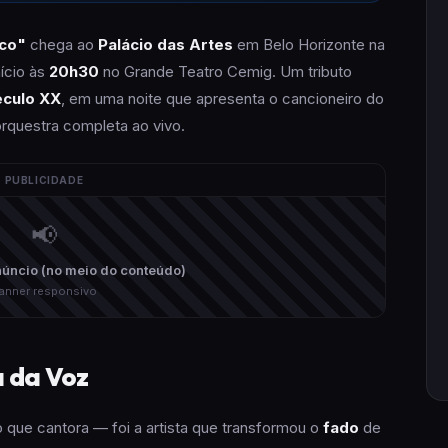
ico"
chega ao
Palácio das Artes
em Belo Horizonte na
nício às
20h30
no Grande Teatro Cemig. Um tributo
éculo XX
, em uma noite que apresenta o cancioneiro do
orquestra completa ao vivo.
PUBLICIDADE
📢
úncio (no meio do conteúdo)
anner responsivo
a da Voz
 que cantora — foi a artista que transformou o
fado
de