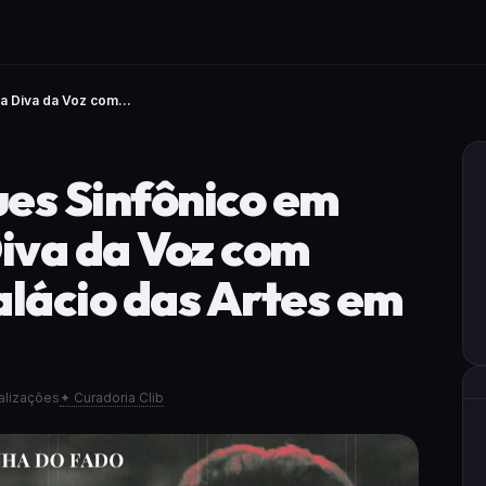
a Diva da Voz com...
es Sinfônico em
Diva da Voz com
alácio das Artes em
ualizações
✦ Curadoria Clib