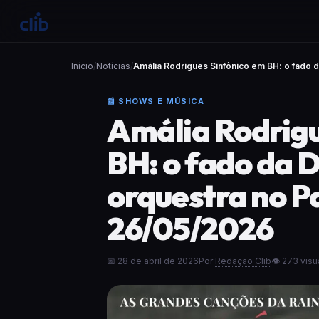
Início
/
Notícias
/
Amália Rodrigues Sinfônico em BH: o fado d
📰 SHOWS E MÚSICA
Amália Rodrigu
BH: o fado da 
orquestra no P
26/05/2026
📅 28 de abril de 2026
Por
Redação Clib
👁 273 vis