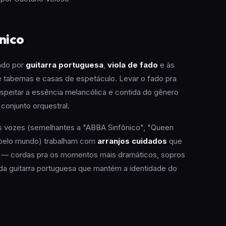
nico
ado por
guitarra portuguesa
,
viola de fado
e às
 tabernas e casas de espetáculo. Levar o fado pra
respeitar a essência melancólica e contida do gênero
conjunto orquestral.
es vozes (semelhantes a "ABBA Sinfônico", "Queen
m pelo mundo) trabalham com
arranjos cuidados
que
ão — cordas pra os momentos mais dramáticos, sopros
 da guitarra portuguesa que mantém a identidade do