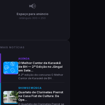
📢
Espaço para anúncio
retângulo 300 × 250
MAIS NOTÍCIAS
AGENDA
O Melhor Cantor de Karaokê
de BH — 2ª Edição no Jângal
em Sete...
A 2ª edição do concurso O Melhor
Cantor de Karaokê de BH
acontece em 1º de setem...
SHOWS E MÚSICA
Quarteto de Clarinetes Pierrot
na Casa Fiat de Cultura: Da
Ópe...
O Quarteto de Clarinetes Pierrot se