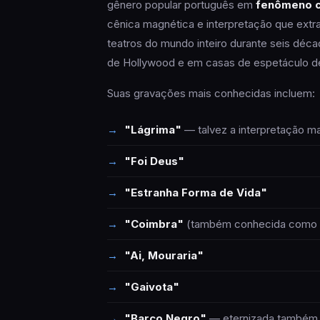
gênero popular português em
fenômeno cu
cênica magnética e interpretação que extra
teatros do mundo inteiro durante seis décad
de Hollywood e em casas de espetáculo de
Suas gravações mais conhecidas incluem:
"Lágrima"
— talvez a interpretação ma
"Foi Deus"
"Estranha Forma de Vida"
"Coimbra"
(também conhecida como "A
"Ai, Mouraria"
"Gaivota"
"Barco Negro"
— eternizada também 