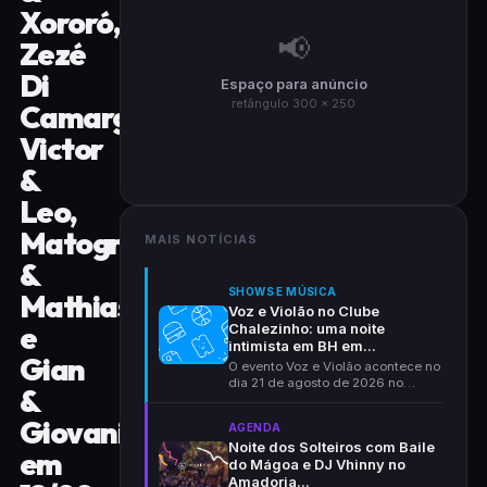
Xororó,
📢
Zezé
Di
Espaço para anúncio
retângulo 300 × 250
Camargo,
Victor
&
Leo,
Matogrosso
MAIS NOTÍCIAS
&
SHOWS E MÚSICA
Mathias
Voz e Violão no Clube
e
Chalezinho: uma noite
intimista em BH em...
Gian
O evento Voz e Violão acontece no
dia 21 de agosto de 2026 no
&
Clube Chalezinho,...
Giovani
AGENDA
Noite dos Solteiros com Baile
em
do Mágoa e DJ Vhinny no
Amadoria...