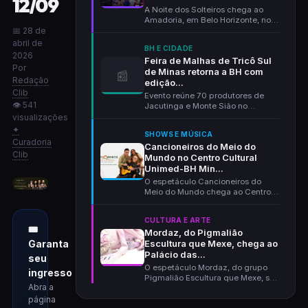
12/09
A Noite dos Solteiros chega ao
Amadoria, em Belo Horizonte, no
📅 28 de
dia 28 de agosto...
abril de
BH E CIDADE
2026
Feira de Malhas de Tricô Sul
Por
de Minas retorna a BH com
📰
Redação
edição...
Clib
Evento reúne 70 produtores de
👁 541
Jacutinga e Monte Sião no
Minascentro de 7 a 16 de...
visualizações
✦
SHOWS E MÚSICA
Curadoria
Cancioneiros do Meio do
Clib
Mundo no Centro Cultural
Unimed-BH Min...
O espetáculo Cancioneiros do
Meio do Mundo chega ao Centro
Cultural Unimed-BH Mi...
CULTURA E ARTE
🎟
Mordaz, do Pigmalião
Garanta
Escultura que Mexe, chega ao
Palácio das...
seu
O espetáculo Mordaz, do grupo
ingresso
Pigmalião Escultura que Mexe, se
Abra a
apresenta no Palá...
página