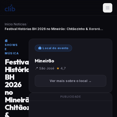
Início
/
Notícias
/
Festival Histórias BH 2026 no Mineirão: Chitãozinho & Xororó...
📰
SHOWS
🏟 Local do evento
E
MÚSICA
Festival
Mineirão
Histórias
📍 São José
★
4,7
BH
Ver mais sobre o local →
2026
no
Mineirão:
PUBLICIDADE
Chitãozinho
&