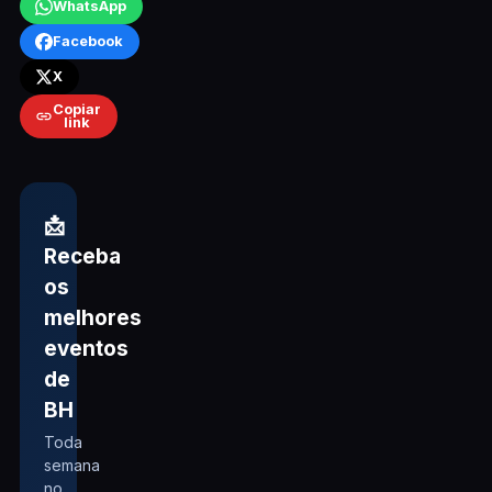
WhatsApp
Facebook
X
Copiar
link
📩
Receba
os
melhores
eventos
de
BH
Toda
semana
no