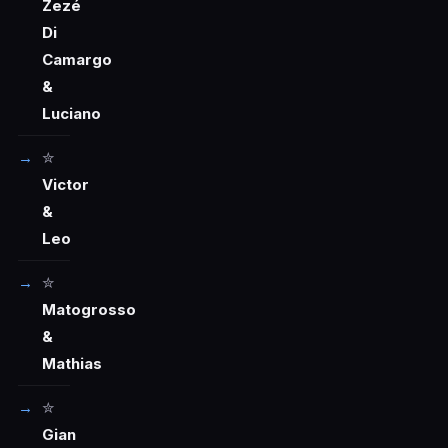
Zezé
Di
Camargo
&
Luciano
✮
Victor
&
Leo
✮
Matogrosso
&
Mathias
✮
Gian