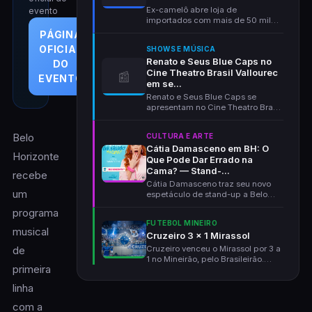
Ex-camelô abre loja de
evento
importados com mais de 50 mil
produtos no Centro de BH, n...
PÁGINA
OFICIAL
SHOWS E MÚSICA
Renato e Seus Blue Caps no
DO
Cine Theatro Brasil Vallourec
📰
EVENTO
em se...
Renato e Seus Blue Caps se
apresentam no Cine Theatro Brasil
Vallourec, em Belo...
Belo
CULTURA E ARTE
Cátia Damasceno em BH: O
Horizonte
Que Pode Dar Errado na
Cama? — Stand-...
recebe
Cátia Damasceno traz seu novo
um
espetáculo de stand-up a Belo
Horizonte em 9 de se...
programa
FUTEBOL MINEIRO
musical
Cruzeiro 3 x 1 Mirassol
Cruzeiro venceu o Mirassol por 3 a
de
1 no Mineirão, pelo Brasileirão.
primeira
João Marcelo...
linha
com a