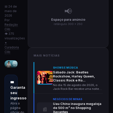
📅 24 de
📢
maio de
2026
Espaço para anúncio
Por
retângulo 300 × 250
Redação
Clib
👁 375
visualizações
✦
Curadoria
Clib
MAIS NOTÍCIAS
SHOWS E MÚSICA
Sábado Jack: Beatles
Rockshow, Harley Queen,
Classic Rock e Ro...
🎟
No dia 15 de agosto de 2026, o
Garanta
Jack Rock Bar recebe uma noite
seu
completa de rock c...
ingresso
NEGÓCIOS DE MINAS
Abra a
Uau China inaugura megaloja
de 500 m² no Shopping
página
📰
Xavantes
oficial do