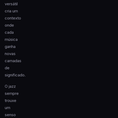
versátil
cria um
contexto
onde
cada
música
ganha
novas
camadas
de
significado.
O jazz
sempre
trouxe
um
senso