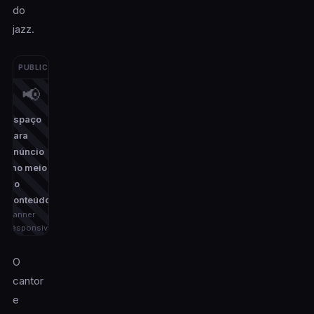
do
jazz.
PUBLICIDADE
📢
Espaço
para
anúncio
(no meio
do
conteúdo)
banner
responsivo
O
cantor
e