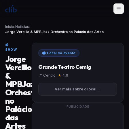
Início
/
Notícias
/
Jorge Vercillo & MPBJazz Orchestra no Palácio das Artes
📰
SHOW
🏟 Local do evento
Jorge
Vercillo
Grande Teatro Cemig
&
📍 Centro
★
4,9
MPBJazz
Ver mais sobre o local →
Orchestra
no
Palácio
PUBLICIDADE
das
Artes