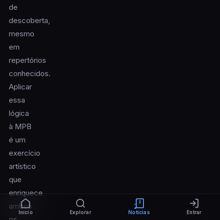
de
descoberta,
mesmo
em
repertórios
conhecidos.
Aplicar
essa
lógica
à MPB
é um
exercício
artístico
que
enriquece
ambos
Início
Explorar
Notícias
Entrar
os