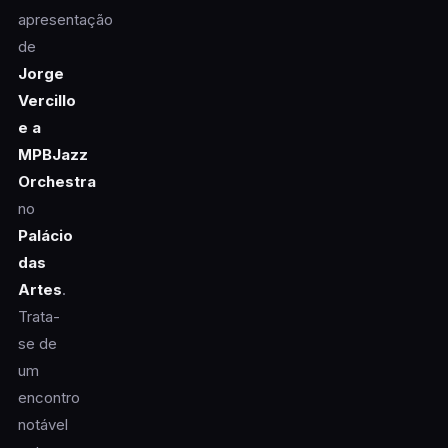
apresentação
de
Jorge
Vercillo
e a
MPBJazz
Orchestra
no
Palácio
das
Artes
.
Trata-
se de
um
encontro
notável