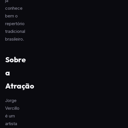
já
conhece
bem o
repertório
tradicional
brasileiro.
Sobre
a
Atração
Jorge
Vercillo
é um
artista