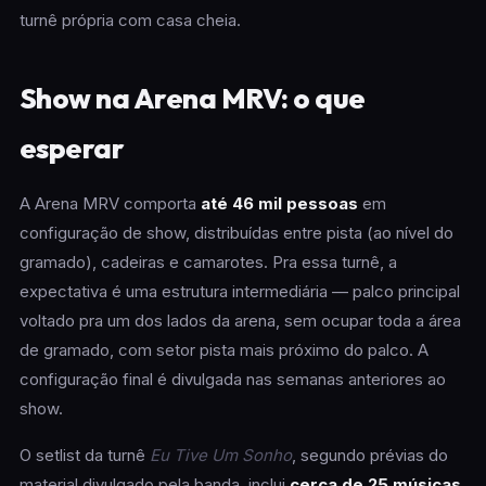
turnê própria com casa cheia.
Show na Arena MRV: o que
esperar
A Arena MRV comporta
até 46 mil pessoas
em
configuração de show, distribuídas entre pista (ao nível do
gramado), cadeiras e camarotes. Pra essa turnê, a
expectativa é uma estrutura intermediária — palco principal
voltado pra um dos lados da arena, sem ocupar toda a área
de gramado, com setor pista mais próximo do palco. A
configuração final é divulgada nas semanas anteriores ao
show.
O setlist da turnê
Eu Tive Um Sonho
, segundo prévias do
material divulgado pela banda, inclui
cerca de 25 músicas