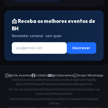
📩 Receba os melhores eventos de
BH
Newsletter semanal · sem spam
Inscrever
@clib.eventos
/clibbhz
@clibeventos
Grupo WhatsApp
Centro
Savassi
Lourdes
Funcionários
Santa Efigênia
Pampulha
Barro Preto
Floresta
Prado
Belvedere
Serra
Mangabeiras
Fim de semana
Hoje
Grátis
Shows
Teatro
Festas
Festivais
Stand-up
Gastronomia
Restaurantes
Início
Eventos
Notícias
Sobre
Anuncie
Para Criadores
Privacidade
Termos
© 2026 Clib Eventos · Belo Horizonte, MG ·
contato@clib.com.br