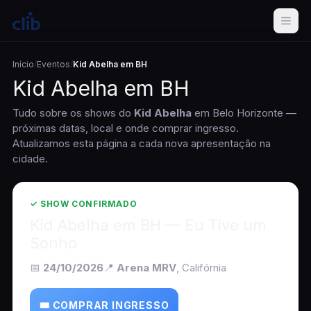
Início
/
Eventos
/
Kid Abelha em BH
Kid Abelha em BH
Tudo sobre os shows do
Kid Abelha
em Belo Horizonte —
próximas datas, local e onde comprar ingresso.
Atualizamos esta página a cada nova apresentação na
cidade.
✓ SHOW CONFIRMADO
Kid Abelha em BH — Eu Tive um
Sonho
📅
24/10/2026
📍
Arena MRV
, Califórnia
🎟 COMPRAR INGRESSO