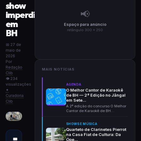
show
📢
imperdível
em
Espaço para anúncio
BH
retângulo 300 × 250
📅 27 de
maio de
2026
Por
Redação
MAIS NOTÍCIAS
Clib
👁 234
visualizações
AGENDA
✦
O Melhor Cantor de Karaokê
de BH — 2ª Edição no Jângal
Curadoria
em Sete...
Clib
A 2ª edição do concurso O Melhor
Cantor de Karaokê de BH
acontece em 1º de setem...
SHOWS E MÚSICA
Quarteto de Clarinetes Pierrot
na Casa Fiat de Cultura: Da
🎟
Ópe...