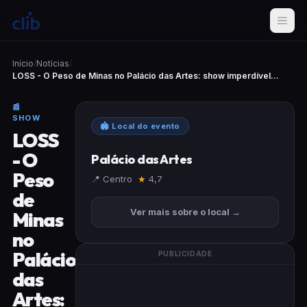
Início
/
Notícias
/
LOSS - O Peso de Minas no Palácio das Artes: show imperdível...
📰
SHOW
🏟 Local do evento
LOSS
- O
Palácio das Artes
Peso
📍 Centro
★
4,7
de
Ver mais sobre o local →
Minas
no
Palácio
PUBLICIDADE
das
Artes: