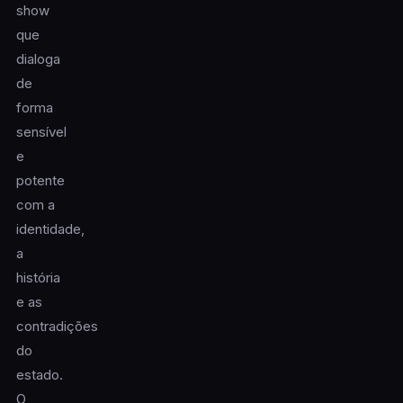
show
que
dialoga
de
forma
sensível
e
potente
com a
identidade,
a
história
e as
contradições
do
estado.
O