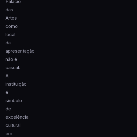
Palácio
das
Artes
como
local
da
apresentação
não é
casual.
A
instituição
é
símbolo
de
excelência
cultural
em