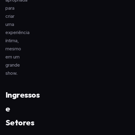
para
criar
uma
experiência
íntima,
mesmo
em um
grande
show.
Ingressos
e
Setores