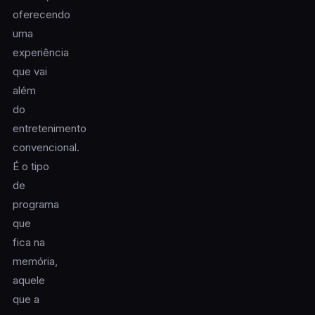
oferecendo
uma
experiência
que vai
além
do
entretenimento
convencional.
É o tipo
de
programa
que
fica na
memória,
aquele
que a