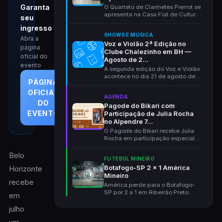
Garanta
O Quarteto de Clarinetes Pierrot se
apresenta na Casa Fiat de Cultura
seu
em 30 de a...
ingresso
SHOWS E MÚSICA
Abra a
Voz e Violão 2ª Edição no
página
Clube Chalezinho em BH —
oficial do
Agosto de 2...
evento
A segunda edição do Voz e Violão
acontece no dia 21 de agosto de
PÁGINA
2026 no Clube C...
OFICIAL
AGENDA
DO
Pagode do Bikari com
EVENTO
Participação de Julia Rocha
no Alpendre 7...
O Pagode do Bikari recebe Julia
Rocha em participação especial
no Alpendre 70, e...
Belo
FUTEBOL MINEIRO
Botafogo-SP 2 x 1 América
Horizonte
Mineiro
recebe
América perde para o Botafogo-
SP por 2 a 1 em Ribeirão Preto
em
pela Série B. Eliza...
julho