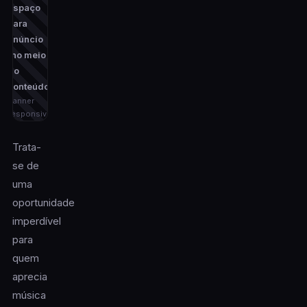
Espaço
para
anúncio
(no meio
do
conteúdo)
banner
responsivo
Trata-
se de
uma
oportunidade
imperdível
para
quem
aprecia
música