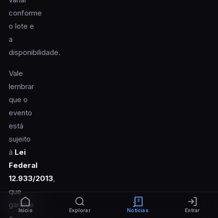
conforme
o lote e
a
disponibilidade.
Vale
lembrar
que o
evento
está
sujeito
à
Lei
Federal
12.933/2013
,
que
garante
Início
Explorar
Notícias
Entrar
o