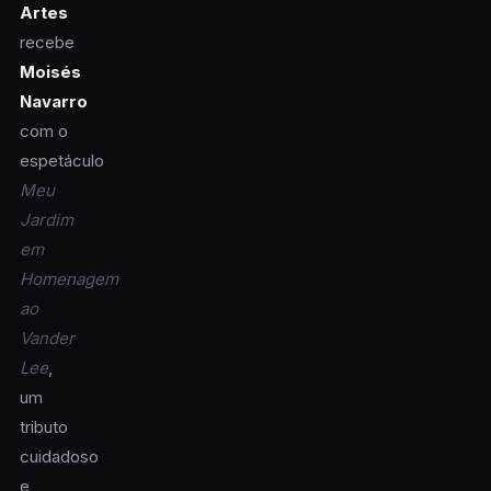
Artes
recebe
Moisés
Navarro
com o
espetáculo
Meu
Jardim
em
Homenagem
ao
Vander
Lee
,
um
tributo
cuidadoso
e