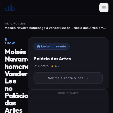
Início
/
Notícias
/
Moisés Navarro homenageia Vander Lee no Palácio das Artes em...
📰
SHOW
🏟 Local do evento
Moisés
Navarro
Palácio das Artes
homenageia
📍 Centro
★
4,7
Vander
Ver mais sobre o local →
Lee
no
Palácio
PUBLICIDADE
das
Artes