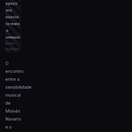
Espaço
para
anúncio
(no meio
do
conteúdo)
banner
responsivo
O
encontro
entre a
sensibilidade
musical
de
Moisés
Navarro
e o