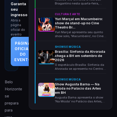
Bragantino nesta quarta-feira,
Garanta
12/08, às 19h, pe...
seu
CULTURA E ARTE
ingresso
Yuri Marçal em Macumbeiro:
Abra a
show de stand-up no Cine
página
Theatro Br...
oficial do
Yuri Marçal apresenta seu quinto
evento
show solo, 'Macumbeiro', no Cine
Theatro Brasil...
PÁGINA
SHOWS E MÚSICA
OFICIAL
Brasília: Sinfonia da Alvorada
DO
chega a BH em setembro de
EVENTO
2026
O espetáculo Brasília: Sinfonia da
Alvorada se apresenta no Centro
Cultural Unim...
SHOWS E MÚSICA
Belo
Show Augusta Barna — Na
Miúda no Palácio das Artes
Horizonte
em BH
se
Augusta Barna apresenta o show
'Na Miúda' no Palácio das Artes,
prepara
em Belo Horizont...
para