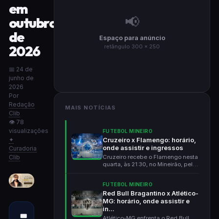
em
📢
outubro
de
Espaço para anúncio
2026
retângulo 300 × 250
📅 24 de
junho de
2026
Por
Redação
MAIS NOTÍCIAS
Clib
👁 78
visualizações
FUTEBOL MINEIRO
✦
Cruzeiro x Flamengo: horário,
onde assistir e ingressos
Curadoria
Clib
Cruzeiro recebe o Flamengo nesta
quarta, às 21:30, no Mineirão, pela
Libertadore...
FUTEBOL MINEIRO
Red Bull Bragantino x Atlético-
MG: horário, onde assistir e
in...
🎟
Atlético-MG enfrenta o Red Bull