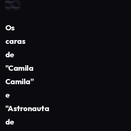
banner
responsivo
Os
caras
de
"Camila
Camila"
e
"Astronauta
de