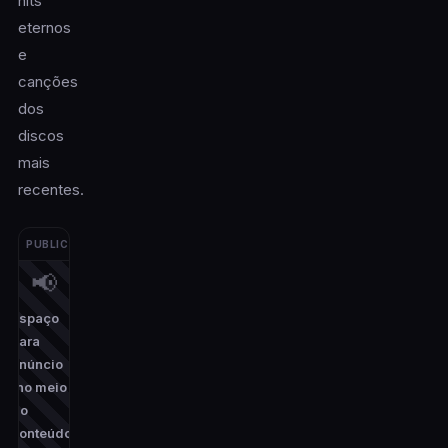
hits
eternos
e
canções
dos
discos
mais
recentes.
PUBLICIDADE
📢
Espaço
para
anúncio
(no meio
do
conteúdo)