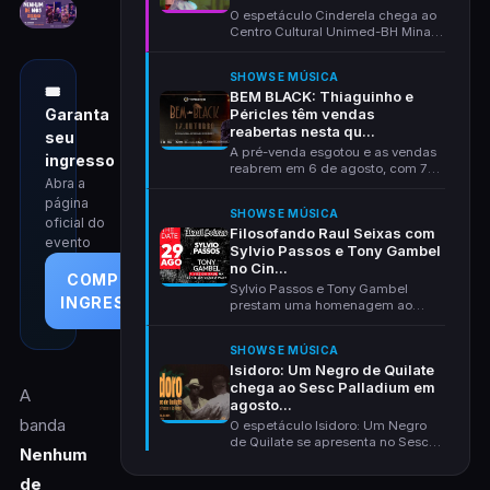
O espetáculo Cinderela chega ao
Centro Cultural Unimed-BH Minas,
em Belo Horizon...
SHOWS E MÚSICA
🎟
BEM BLACK: Thiaguinho e
Péricles têm vendas
Garanta
reabertas nesta qu...
seu
A pré-venda esgotou e as vendas
ingresso
reabrem em 6 de agosto, com 72
Abra a
horas a preço de...
página
SHOWS E MÚSICA
oficial do
Filosofando Raul Seixas com
evento
Sylvio Passos e Tony Gambel
no Cin...
COMPRAR
Sylvio Passos e Tony Gambel
INGRESSOS
prestam uma homenagem ao
Maluco Beleza no Cine Theat...
SHOWS E MÚSICA
Isidoro: Um Negro de Quilate
chega ao Sesc Palladium em
A
agosto...
banda
O espetáculo Isidoro: Um Negro
de Quilate se apresenta no Sesc
Nenhum
Palladium, em Bel...
de