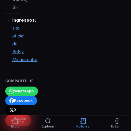
BH
Ingressos:
site
oficial
do
BeFly
Minascentro
COMPARTILHE
WhatsApp
Facebook
X
Copiar
link
Início
Explorar
Notícias
Entrar