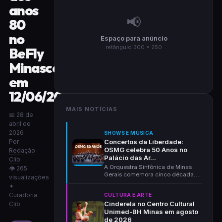
anos
📢
80
no
Espaço para anúncio
retângulo 300 × 250
BeFly
Minascentro
em
12/06/2026
MAIS NOTÍCIAS
📅 28 de
abril de
2026
SHOWS E MÚSICA
Por
Concertos da Liberdade:
OSMG celebra 50 Anos no
Redação
Palácio das Ar...
Clib
A Orquestra Sinfônica de Minas
👁 265
Gerais comemora cinco décadas
visualizações
de história com um...
✦
Curadoria
CULTURA E ARTE
Cinderela no Centro Cultural
Clib
Unimed-BH Minas em agosto
de 2026