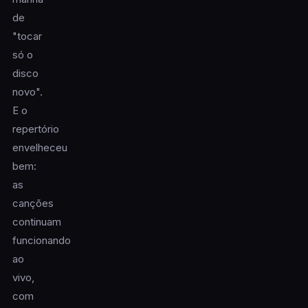
de
"tocar
só o
disco
novo".
E o
repertório
envelheceu
bem:
as
canções
continuam
funcionando
ao
vivo,
com