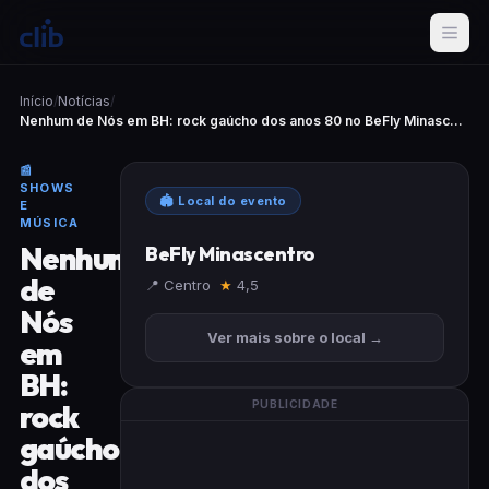
Início
/
Notícias
/
Nenhum de Nós em BH: rock gaúcho dos anos 80 no BeFly Minasc...
📰
SHOWS
🏟 Local do evento
E
MÚSICA
Nenhum
BeFly Minascentro
de
📍 Centro
★
4,5
Nós
Ver mais sobre o local →
em
BH:
rock
PUBLICIDADE
gaúcho
dos