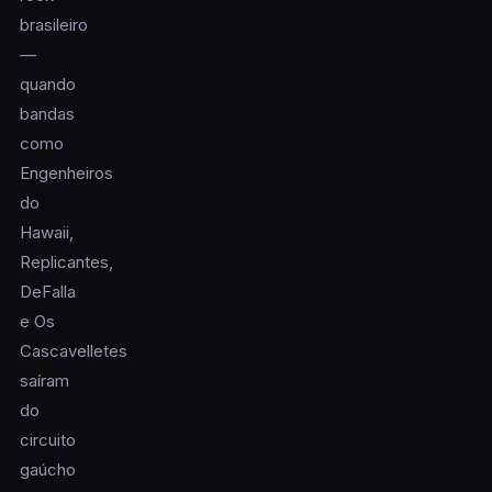
brasileiro
—
quando
bandas
como
Engenheiros
do
Hawaii,
Replicantes,
DeFalla
e Os
Cascavelletes
saíram
do
circuito
gaúcho