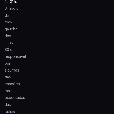
às
21h
.
Símbolo
do
rock
gaúcho
dos
anos
80 e
responsável
por
algumas
das
canções
mais
executadas
das
rádios