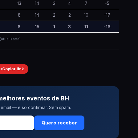
13
14
3
4
7
-5
8
14
2
2
10
-17
6
15
1
3
11
-16
atualizada).
Copiar link
melhores eventos de BH
email — é só confirmar. Sem spam.
Quero receber