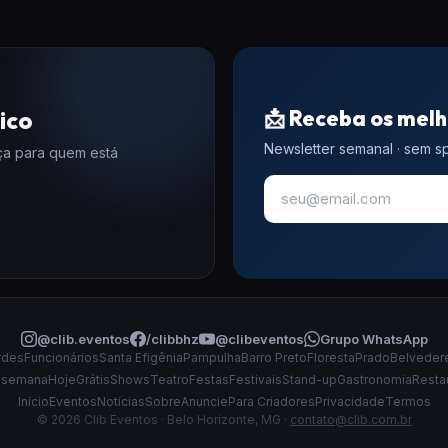
📩 Receba os melh
ico
Newsletter semanal · sem 
eça para quem está
@clib.eventos
/clibbhz
@clibeventos
Grupo WhatsApp
rdes
Funcionários
Santa Efigênia
Pampulha
Barro Preto
Floresta
Prado
Belveder
 semana
Hoje
Grátis
Shows
Teatro
Festas
Festivais
Stand-up
Gastronomia
Resta
Início
Eventos
Notícias
Sobre
Anuncie
Para Criadores
Privacidade
Termos
© 2026 Clib Eventos · Belo Horizonte, MG ·
contato@clib.com.br