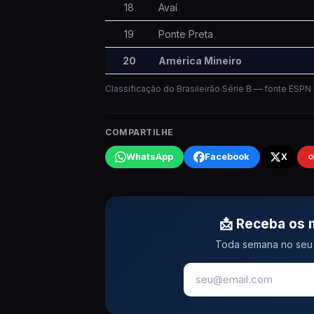
18
Avaí
19
Ponte Preta
20
América Mineiro
Classificação do Brasileirão Série B — fonte ESPN (
COMPARTILHE
WhatsApp
Facebook
X
📩 Receba os 
Toda semana no seu 