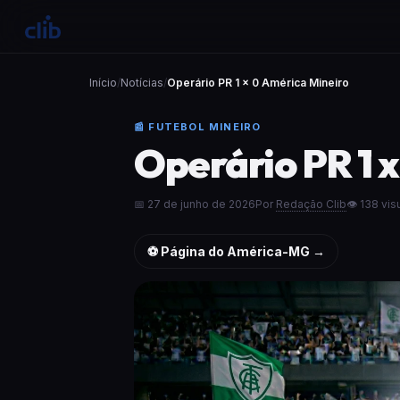
Início
/
Notícias
/
Operário PR 1 x 0 América Mineiro
📰 FUTEBOL MINEIRO
Operário PR 1 
📅 27 de junho de 2026
Por
Redação Clib
👁 138 vis
⚽ Página do América-MG →