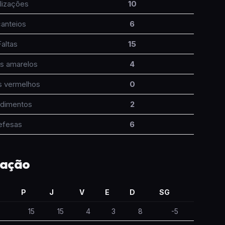
lizações
10
anteios
6
Faltas
15
s amarelos
4
s vermelhos
0
dimentos
2
efesas
6
cação
P
J
V
E
D
SG
15
15
4
3
8
-5