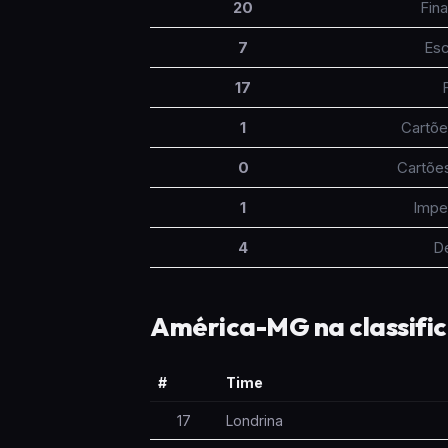
20
Fina
7
Esc
17
1
Cartõe
0
Cartõe
1
Impe
4
D
América-MG na classifi
#
Time
17
Londrina