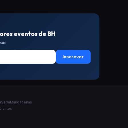
ores eventos de BH
spam
Inscrever
e
Serra
Mangabeiras
urantes