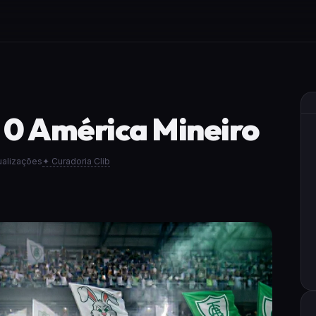
x 0 América Mineiro
ualizações
✦ Curadoria Clib