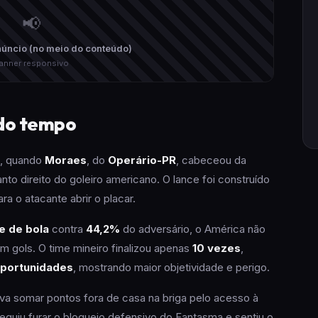
📢
úncio (no meio do conteúdo)
anner responsivo
do tempo
, quando
Moraes
, do
Operário-PR
, cabeceou da
nto direito do goleiro americano. O lance foi construído
ra o atacante abrir o placar.
e de bola
contra
44,2%
do adversário, o América não
m gols. O time mineiro finalizou apenas
10 vezes
,
oportunidades
, mostrando maior objetividade e perigo.
ava somar pontos fora de casa na briga pelo acesso à
eguiu furar o bloqueio defensivo do Fantasma e sentiu o