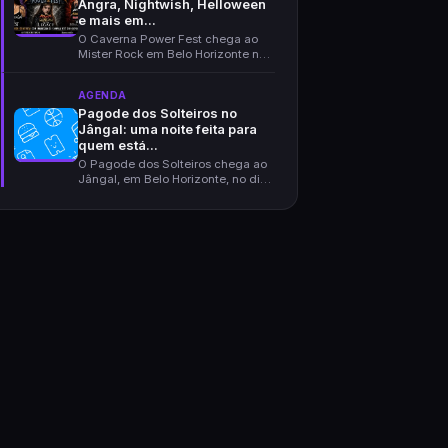
Angra, Nightwish, Helloween
e mais em...
O Caverna Power Fest chega ao
Mister Rock em Belo Horizonte no
dia 7 de agosto d...
AGENDA
Pagode dos Solteiros no
Jângal: uma noite feita para
quem está...
O Pagode dos Solteiros chega ao
Jângal, em Belo Horizonte, no dia
27 de agosto d...