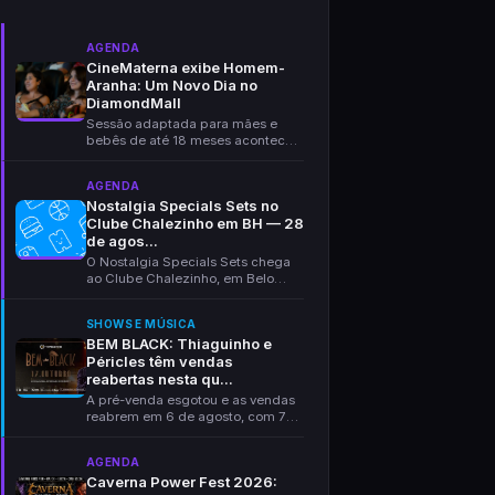
AGENDA
CineMaterna exibe Homem-
Aranha: Um Novo Dia no
DiamondMall
Sessão adaptada para mães e
bebês de até 18 meses acontece
no dia 11 de agosto,...
AGENDA
Nostalgia Specials Sets no
Clube Chalezinho em BH — 28
de agos...
O Nostalgia Specials Sets chega
ao Clube Chalezinho, em Belo
Horizonte, no dia 2...
SHOWS E MÚSICA
BEM BLACK: Thiaguinho e
Péricles têm vendas
reabertas nesta qu...
A pré-venda esgotou e as vendas
reabrem em 6 de agosto, com 72
horas a preço de...
AGENDA
Caverna Power Fest 2026: