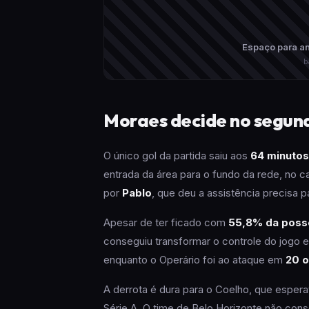
Espaço para an
b
Moraes decide no segun
O único gol da partida saiu aos
64 minutos
entrada da área para o fundo da rede, no ca
por
Pablo
, que deu a assistência precisa pa
Apesar de ter ficado com
55,8% da poss
conseguiu transformar o controle do jogo e
enquanto o Operário foi ao ataque em
20 
A derrota é dura para o Coelho, que esper
Série A. O time de Belo Horizonte não cons