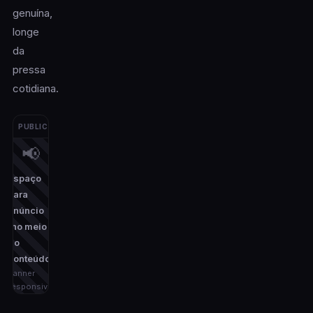
genuína,
longe
da
pressa
cotidiana.
PUBLICIDADE
📢
Espaço
para
anúncio
(no meio
do
conteúdo)
banner
responsivo