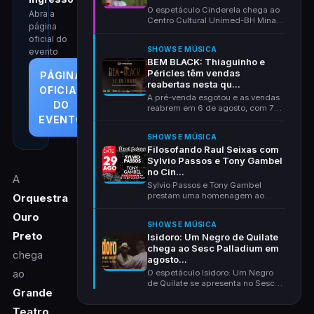
O espetáculo Cinderela chega ao
Abra a
Centro Cultural Unimed-BH Minas,
página
em Belo Horizon...
oficial do
SHOWS E MÚSICA
evento
BEM BLACK: Thiaguinho e
Péricles têm vendas
PÁGINA
reabertas nesta qu...
OFICIAL
A pré-venda esgotou e as vendas
DO
reabrem em 6 de agosto, com 72
horas a preço de...
EVENTO
SHOWS E MÚSICA
Filosofando Raul Seixas com
Sylvio Passos e Tony Gambel
no Cin...
A
Sylvio Passos e Tony Gambel
prestam uma homenagem ao
Orquestra
Maluco Beleza no Cine Theat...
Ouro
SHOWS E MÚSICA
Preto
Isidoro: Um Negro de Quilate
chega ao Sesc Palladium em
chega
agosto...
ao
O espetáculo Isidoro: Um Negro
de Quilate se apresenta no Sesc
Grande
Palladium, em Bel...
Teatro