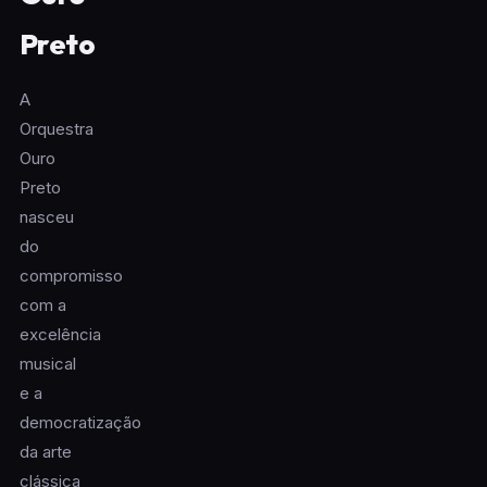
Preto
A
Orquestra
Ouro
Preto
nasceu
do
compromisso
com a
excelência
musical
e a
democratização
da arte
clássica