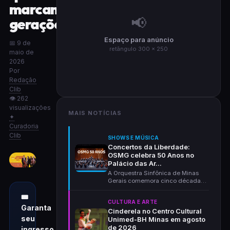
marcam
📢
gerações
Espaço para anúncio
📅 9 de
retângulo 300 × 250
maio de
2026
Por
Redação
Clib
👁 262
visualizações
MAIS NOTÍCIAS
✦
Curadoria
Clib
SHOWS E MÚSICA
Concertos da Liberdade:
OSMG celebra 50 Anos no
Palácio das Ar...
A Orquestra Sinfônica de Minas
Gerais comemora cinco décadas
de história com um...
🎟
CULTURA E ARTE
Garanta
Cinderela no Centro Cultural
seu
Unimed-BH Minas em agosto
de 2026
ingresso