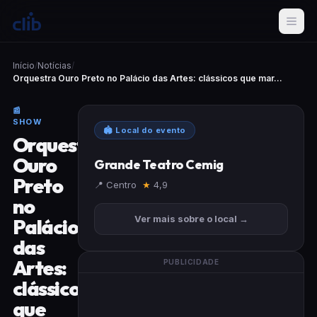
Início
/
Notícias
/
Orquestra Ouro Preto no Palácio das Artes: clássicos que mar...
📰
SHOW
🏟 Local do evento
Orquestra
Ouro
Grande Teatro Cemig
Preto
📍 Centro
★
4,9
no
Ver mais sobre o local →
Palácio
das
Artes:
PUBLICIDADE
clássicos
que