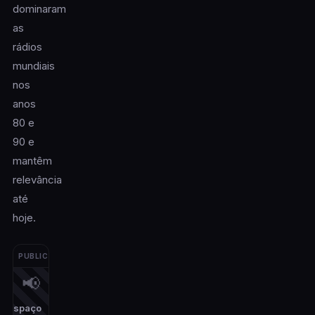
dominaram
as
rádios
mundiais
nos
anos
80 e
90 e
mantêm
relevância
até
hoje.
PUBLICIDADE
📢
Espaço