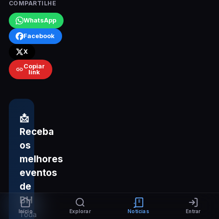
COMPARTILHE
WhatsApp
Facebook
X
Copiar
link
📩
Receba
os
melhores
eventos
de
BH
Início
Explorar
Notícias
Entrar
Toda