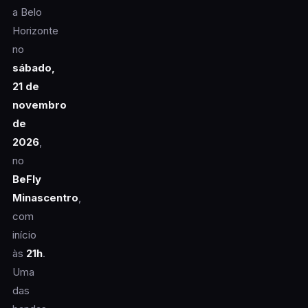
a Belo
Horizonte
no
sábado,
21 de
novembro
de
2026
,
no
BeFly
Minascentro
,
com
início
às
21h
.
Uma
das