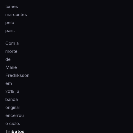
turnês
marcantes
pelo
país.
Com a
morte
de
Marie
Fredriksson
em
2019, a
banda
original
encerrou
o ciclo.
Tributos