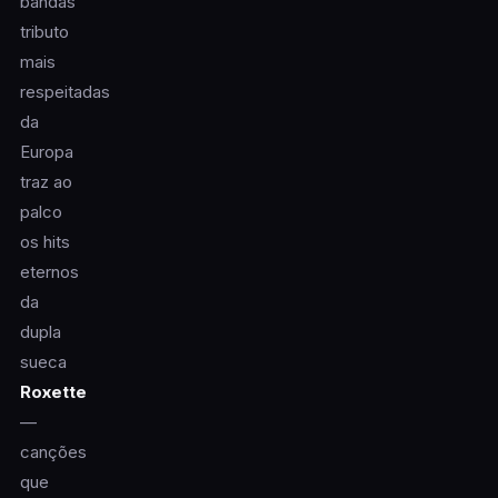
bandas
tributo
mais
respeitadas
da
Europa
traz ao
palco
os hits
eternos
da
dupla
sueca
Roxette
—
canções
que