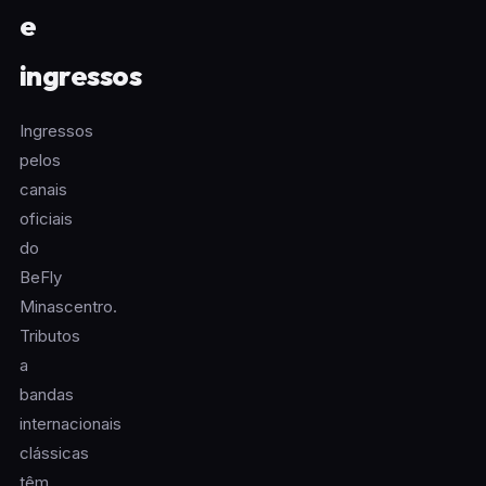
e
ingressos
Ingressos
pelos
canais
oficiais
do
BeFly
Minascentro.
Tributos
a
bandas
internacionais
clássicas
têm