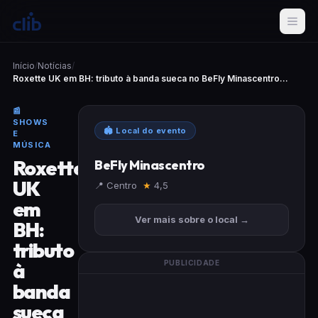
Início
/
Notícias
/
Roxette UK em BH: tributo à banda sueca no BeFly Minascentro...
📰
SHOWS
🏟 Local do evento
E
MÚSICA
Roxette
BeFly Minascentro
UK
📍 Centro
★
4,5
em
Ver mais sobre o local →
BH:
tributo
à
PUBLICIDADE
banda
sueca