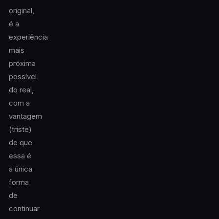
original,
é a
experiência
mais
próxima
possível
do real,
com a
vantagem
(triste)
de que
essa é
a única
forma
de
continuar