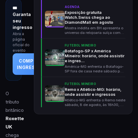
AGENDA
🎟
Exposição gratuita
Garanta
Watch.Swiss chega ao
seu
DiamondMall em agosto
ingresso
Mostra inédita em BH apresenta o
universo da relojoaria suíça com
Abra a
instalações in...
página
oficial do
FUTEBOL MINEIRO
evento
Botafogo-SP x América
Mineiro: horário, onde assistir
e ingres...
COMPRAR
América-MG enfrenta o Botafogo-
INGRESSOS
SP fora de casa neste sábado pela
Série B. Na 19ª...
FUTEBOL MINEIRO
Remo x Atlético-MG: horário,
O
onde assistir e ingressos
Atlético-MG enfrenta o Remo neste
tributo
sábado, 8 de agosto, às 18h30, no
Mangueirão,...
britânico
Roxette
UK
chega