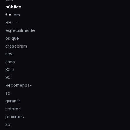
público
fiel
em
BH —
especialmente
os que
cresceram
nos
anos
80 e
90.
Recomenda-
se
garantir
setores
próximos
ao