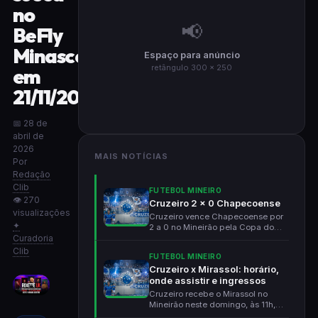
no
📢
BeFly
Minascentro
Espaço para anúncio
retângulo 300 × 250
em
21/11/2026
📅 28 de
abril de
2026
MAIS NOTÍCIAS
Por
Redação
Clib
FUTEBOL MINEIRO
👁 270
Cruzeiro 2 x 0 Chapecoense
visualizações
Cruzeiro vence Chapecoense por
✦
2 a 0 no Mineirão pela Copa do
Curadoria
Brasil. Matheus He...
Clib
FUTEBOL MINEIRO
Cruzeiro x Mirassol: horário,
onde assistir e ingressos
Cruzeiro recebe o Mirassol no
Mineirão neste domingo, às 11h,
pela Série A. Rapo...