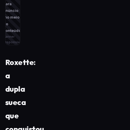
para
anúncio
(no meio
do
conteúdo)
banner
responsivo
Roxette:
a
dupla
sueca
que
conquistou