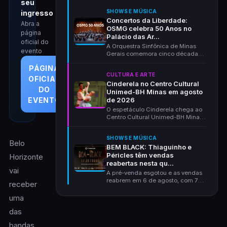
seu
SHOWS E MÚSICA
ingresso
Concertos da Liberdade:
Abra a
OSMG celebra 50 Anos no
página
Palácio das Ar...
oficial do
A Orquestra Sinfônica de Minas
evento
Gerais comemora cinco décadas
de história com um...
PÁGINA
CULTURA E ARTE
OFICIAL
Cinderela no Centro Cultural
DO
Unimed-BH Minas em agosto
de 2026
EVENTO
O espetáculo Cinderela chega ao
Centro Cultural Unimed-BH Minas,
em Belo Horizon...
SHOWS E MÚSICA
Belo
BEM BLACK: Thiaguinho e
Péricles têm vendas
Horizonte
reabertas nesta qu...
vai
A pré-venda esgotou e as vendas
reabrem em 6 de agosto, com 72
receber
horas a preço de...
uma
das
bandas