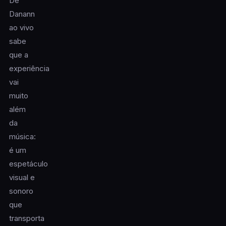
De
Danann
ao vivo
sabe
que a
experiência
vai
muito
além
da
música:
é um
espetáculo
visual e
sonoro
que
transporta