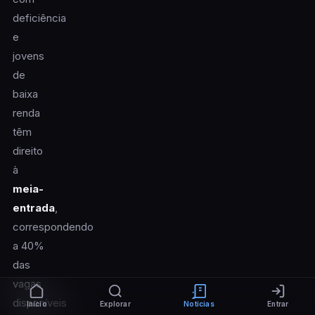
deficiência
e
jovens
de
baixa
renda
têm
direito
à
meia-
entrada
,
correspondendo
a 40%
das
vagas
disponíveis
Início
Explorar
Notícias
Entrar