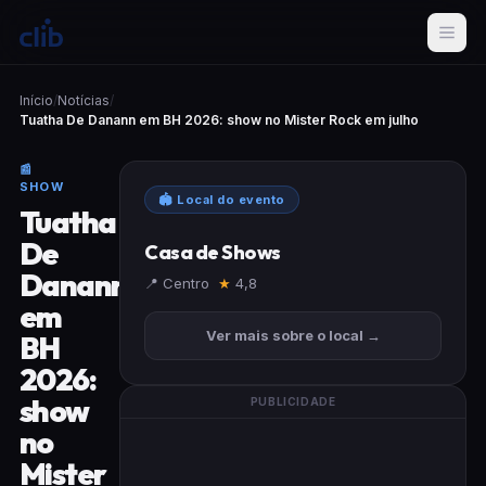
Início
/
Notícias
/
Tuatha De Danann em BH 2026: show no Mister Rock em julho
📰
SHOW
🏟 Local do evento
Tuatha
De
Casa de Shows
Danann
📍 Centro
★
4,8
em
Ver mais sobre o local →
BH
2026:
show
PUBLICIDADE
no
Mister