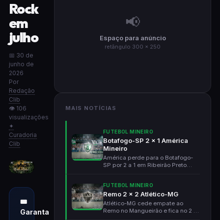
Rock
📢
em
julho
Espaço para anúncio
retângulo 300 × 250
📅 30 de
junho de
2026
Por
Redação
Clib
👁 106
MAIS NOTÍCIAS
visualizações
✦
FUTEBOL MINEIRO
Curadoria
Botafogo-SP 2 x 1 América
Clib
Mineiro
América perde para o Botafogo-
SP por 2 a 1 em Ribeirão Preto
pela Série B. Eliza...
FUTEBOL MINEIRO
Remo 2 x 2 Atlético-MG
🎟
Atlético-MG cede empate ao
Remo no Mangueirão e fica no 2 a
Garanta
2. Galo virou no pri...