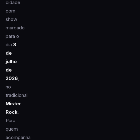
cidade
com
show
marcado
para o
dia
3
de
julho
de
2026
,
no
tradicional
Mister
Rock
.
Para
quem
acompanha