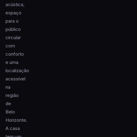
acústica,
espaço
para o
público
circular
com
conforto
e uma
localização
acessível
na
região
de
Belo
Horizonte.
A casa
tem um