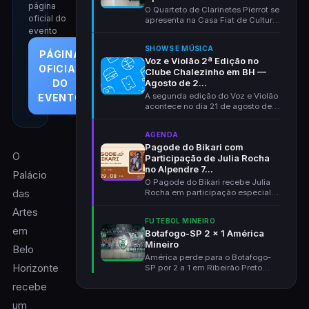
página
O Quarteto de Clarinetes Pierrot se
oficial do
apresenta na Casa Fiat de Cultura
em 30 de a...
evento
SHOWS E MÚSICA
PÁGINA
Voz e Violão 2ª Edição no
OFICIAL
Clube Chalezinho em BH —
Agosto de 2...
DO
A segunda edição do Voz e Violão
EVENTO
acontece no dia 21 de agosto de
2026 no Clube C...
AGENDA
Pagode do Bikari com
O
Participação de Julia Rocha
no Alpendre 7...
Palácio
O Pagode do Bikari recebe Julia
das
Rocha em participação especial
no Alpendre 70, e...
Artes
FUTEBOL MINEIRO
em
Botafogo-SP 2 x 1 América
Mineiro
Belo
América perde para o Botafogo-
Horizonte
SP por 2 a 1 em Ribeirão Preto
pela Série B. Eliza...
recebe
um