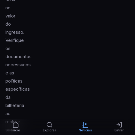
no
valor
do
ingresso.
Verifique
os
documentos
necessários
e as
políticas
específicas
da
bilheteria
ao
realizar
sua
Início
Explorar
Notícias
Entrar