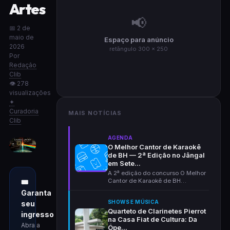
Artes
📢
📅 2 de
maio de
Espaço para anúncio
2026
retângulo 300 × 250
Por
Redação
Clib
👁 278
visualizações
✦
Curadoria
MAIS NOTÍCIAS
Clib
AGENDA
O Melhor Cantor de Karaokê
de BH — 2ª Edição no Jângal
em Sete...
A 2ª edição do concurso O Melhor
Cantor de Karaokê de BH
🎟
acontece em 1º de setem...
Garanta
SHOWS E MÚSICA
seu
Quarteto de Clarinetes Pierrot
ingresso
na Casa Fiat de Cultura: Da
Abra a
Ópe...