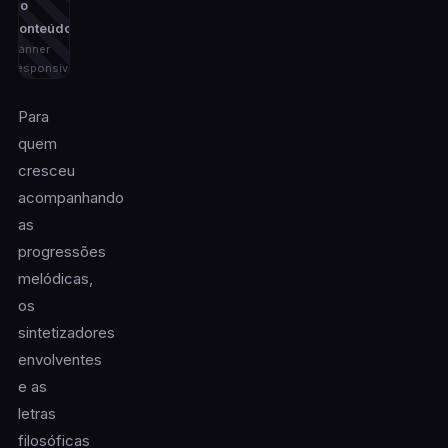
do
conteúdo)
banner
responsivo
Para
quem
cresceu
acompanhando
as
progressões
melódicas,
os
sintetizadores
envolventes
e as
letras
filosóficas