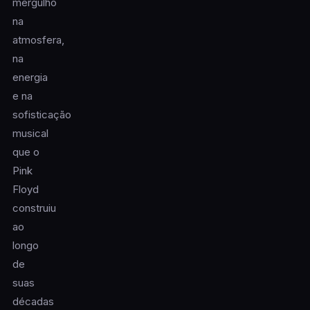
mergulho
na
atmosfera,
na
energia
e na
sofisticação
musical
que o
Pink
Floyd
construiu
ao
longo
de
suas
décadas