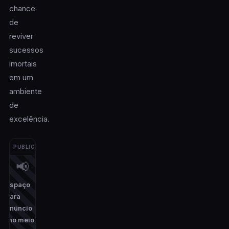
chance
de
reviver
sucessos
imortais
em um
ambiente
de
excelência.
PUBLICIDADE
📢
Espaço
para
anúncio
(no meio