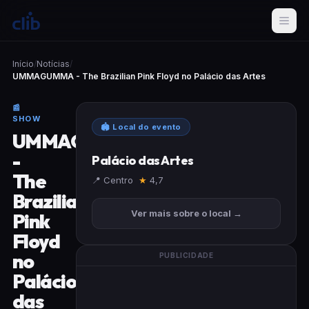
Início
/
Notícias
/
UMMAGUMMA - The Brazilian Pink Floyd no Palácio das Artes
📰
SHOW
🏟 Local do evento
UMMAGUMMA
-
Palácio das Artes
The
📍 Centro
★
4,7
Brazilian
Ver mais sobre o local →
Pink
Floyd
no
PUBLICIDADE
Palácio
das