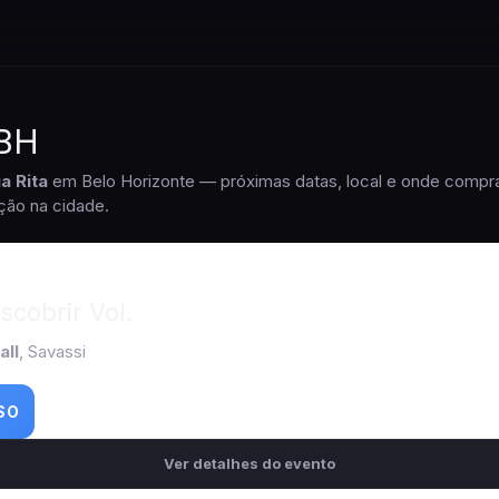
 BH
a Rita
em Belo Horizonte — próximas datas, local e onde compra
ção na cidade.
scobrir Vol.
all
, Savassi
SO
Ver detalhes do evento