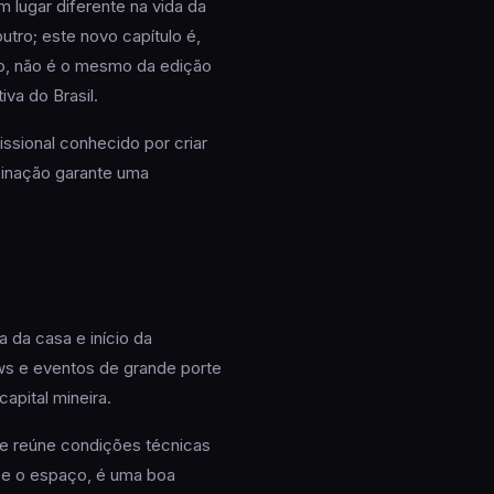
lugar diferente na vida da
utro; este novo capítulo é,
to, não é o mesmo da edição
va do Brasil.
fissional conhecido por criar
binação garante uma
a da casa e início da
ws e eventos de grande porte
apital mineira.
 e reúne condições técnicas
ce o espaço, é uma boa