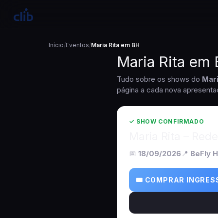
Início
/
Eventos
/
Maria Rita em BH
Maria Rita em
Tudo sobre os shows do
Mari
página a cada nova apresenta
✓ SHOW CONFIRMADO
Maria Rita – Rede
📅
18/09/2026
📍
BeFly H
🎟 COMPRAR INGRES