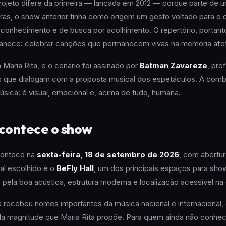
jeto difere da primeira — lançada em 2012 — porque parte de um 
vras, o show anterior tinha como origem um gesto voltado para o o
oconhecimento e de busca por acolhimento. O repertório, portan
manece: celebrar canções que permanecem vivas na memória afeti
a Maria Rita, e o cenário foi assinado por
Batman Zavareze
, pro
os que dialogam com a proposta musical dos espetáculos. A com
úsica: é visual, emocional e, acima de tudo, humana.
contece o show
ontece na
sexta-feira, 18 de setembro de 2026
, com abertur
cal escolhido é o
BeFly Hall
, um dos principais espaços para sho
pela boa acústica, estrutura moderna e localização acessível na c
á recebeu nomes importantes da música nacional e internacional,
 da magnitude que Maria Rita propõe. Para quem ainda não conhe