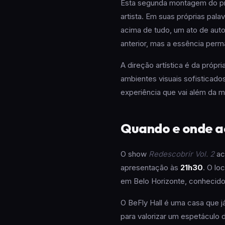
Esta segunda montagem do pro
artista. Em suas próprias pala
acima de tudo, um ato de aut
anterior, mas a essência per
A direção artística é da própri
ambientes visuais sofisticad
experiência que vai além da m
Quando e onde a
O show
Redescobrir Vol. 2
ac
apresentação às
21h30
. O lo
em Belo Horizonte, conhecido 
O BeFly Hall é uma casa que j
para valorizar um espetáculo