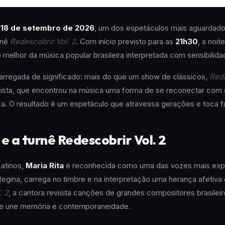
a
18 de setembro de 2026
, um dos espetáculos mais aguardad
rnê
Redescobrir Vol. 2
. Com início previsto para as
21h30
, a noi
melhor da música popular brasileira interpretada com sensibilida
rregada de significado: mais do que um show de clássicos,
Rede
ista, que encontrou na música uma forma de se reconectar com s
stica. O resultado é um espetáculo que atravessa gerações e toca 
e a turnê Redescobrir Vol. 2
atinos,
Maria Rita
é reconhecida como uma das vozes mais expre
Regina, carrega no timbre e na interpretação uma herança afetiv
. 2
, a cantora revisita canções de grandes compositores brasile
ue une memória e contemporaneidade.