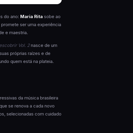
os do ano:
Maria Rita
sobe ao
te promete ser uma experiência
de e maestria.
scobrir Vol. 2
nasce de um
uas próprias raízes e de
fundo quem está na plateia.
ssivas da música brasileira
a que se renova a cada novo
iros, selecionadas com cuidado